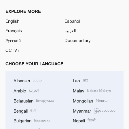
EXPLORE MORE
English
Español
Français
العربية
Русский
Documentary
CCTV+
CHOOSE YOUR LANGUAGE
Shqip
ລາວ
Albanian
Lao
العربية
Bahasa Melayu
Arabic
Malay
Беларуская
Монгол
Belarusian
Mongolian
বাংলা
မြန်မာဘာသာ
Bengali
Myanmar
Български
नेपाली
Bulgarian
Nepali