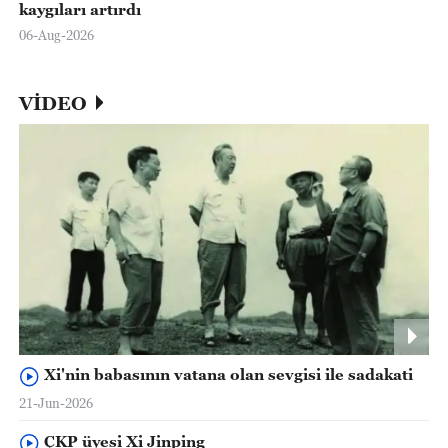
kaygıları artırdı
06-Aug-2026
VİDEO
Xi'nin babasının vatana olan sevgisi ile sadakati
21-Jun-2026
ÇKP üyesi Xi Jinping