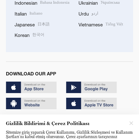
Bahasa Indonesia
Українська
Indonesian
Ukrainian
Italiano
اردو
Italian
Urdu
日本語
Tiếng Việt
Japanese
Vietnamese
한국어
Korean
DOWNLOAD OUR APP
Copyright © 2024 CGTN.
Gizlilik Bildirimi & Çerez Politikası
京ICP备20000184号
Sitemize giriş yaparak Çerez Kullanımı, Gizlilik Sözleşmesi ve Kullanım
Şartları’nı kabul etmiş olursunuz. Çerez ayarlarınızı tarayıcınız