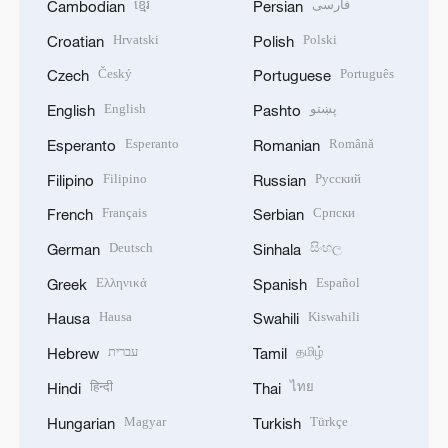
ខ្មែរ
فارسی
Cambodian
Persian
Hrvatski
Polski
Croatian
Polish
Český
Português
Czech
Portuguese
English
پښتو
English
Pashto
Esperanto
Română
Esperanto
Romanian
Filipino
Русский
Filipino
Russian
Français
Српски
French
Serbian
Deutsch
සිංහල
German
Sinhala
Ελληνικά
Español
Greek
Spanish
Hausa
Kiswahili
Hausa
Swahili
עברית
தமிழ்
Hebrew
Tamil
हिन्दी
ไทย
Hindi
Thai
Magyar
Türkçe
Hungarian
Turkish