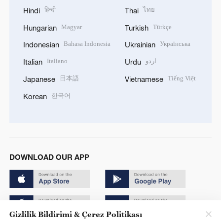
हिन्दी
ไทย
Hindi
Thai
Magyar
Türkçe
Hungarian
Turkish
Bahasa Indonesia
Українська
Indonesian
Ukrainian
Italiano
اردو
Italian
Urdu
日本語
Tiếng Việt
Japanese
Vietnamese
한국어
Korean
DOWNLOAD OUR APP
Gizlilik Bildirimi & Çerez Politikası