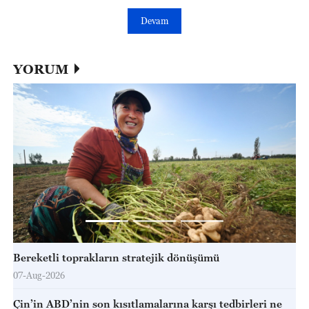
Devam
YORUM
Bereketli toprakların stratejik dönüşümü
07-Aug-2026
Çin’in ABD’nin son kısıtlamalarına karşı tedbirleri ne