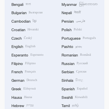
বাংলা
မြန်မာဘာသာ
Bengali
Myanmar
Български
नेपाली
Bulgarian
Nepali
ខ្មែរ
فارسی
Cambodian
Persian
Hrvatski
Polski
Croatian
Polish
Český
Português
Czech
Portuguese
English
پښتو
English
Pashto
Esperanto
Română
Esperanto
Romanian
Filipino
Русский
Filipino
Russian
Français
Српски
French
Serbian
Deutsch
සිංහල
German
Sinhala
Ελληνικά
Español
Greek
Spanish
Hausa
Kiswahili
Hausa
Swahili
עברית
தமிழ்
Hebrew
Tamil