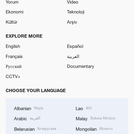
Yorum
Video
Ekonomi
Teknoloji
Kültür
Arşiv
EXPLORE MORE
English
Español
Français
العربية
Русский
Documentary
CCTV+
CHOOSE YOUR LANGUAGE
Shqip
ລາວ
Albanian
Lao
العربية
Bahasa Melayu
Arabic
Malay
Беларуская
Монгол
Belarusian
Mongolian