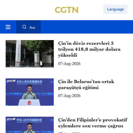
Language
Ara
Çin’in döviz rezervleri 3
trilyon 418,8 milyar dolara
yükseldi
07-Aug-2026
Çin ile Belarus’tan ortak
paraşütçü eğitimi
07-Aug-2026
Çin’den Filipinler’e provokatif
eylemlere son verme çağrısı