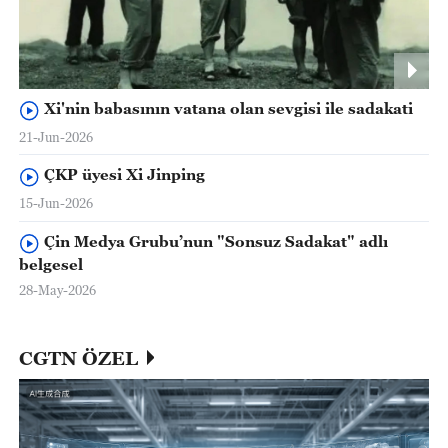
Xi'nin babasının vatana olan sevgisi ile sadakati
21-Jun-2026
ÇKP üyesi Xi Jinping
15-Jun-2026
Çin Medya Grubu’nun "Sonsuz Sadakat" adlı
belgesel
28-May-2026
CGTN ÖZEL