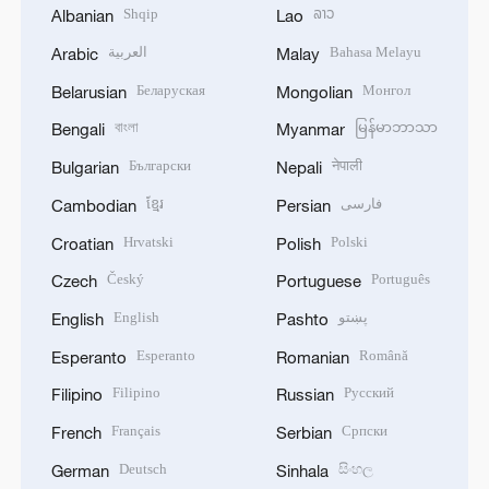
Shqip
ລາວ
Albanian
Lao
العربية
Bahasa Melayu
Arabic
Malay
Беларуская
Монгол
Belarusian
Mongolian
বাংলা
မြန်မာဘာသာ
Bengali
Myanmar
Български
नेपाली
Bulgarian
Nepali
ខ្មែរ
فارسی
Cambodian
Persian
Hrvatski
Polski
Croatian
Polish
Český
Português
Czech
Portuguese
English
پښتو
English
Pashto
Esperanto
Română
Esperanto
Romanian
Filipino
Русский
Filipino
Russian
Français
Српски
French
Serbian
Deutsch
සිංහල
German
Sinhala