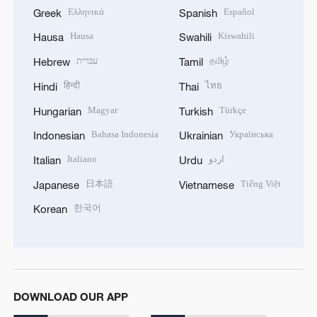
Ελληνικά
Español
Greek
Spanish
Hausa
Kiswahili
Hausa
Swahili
עברית
தமிழ்
Hebrew
Tamil
हिन्दी
ไทย
Hindi
Thai
Magyar
Türkçe
Hungarian
Turkish
Bahasa Indonesia
Українська
Indonesian
Ukrainian
Italiano
اردو
Italian
Urdu
日本語
Tiếng Việt
Japanese
Vietnamese
한국어
Korean
DOWNLOAD OUR APP