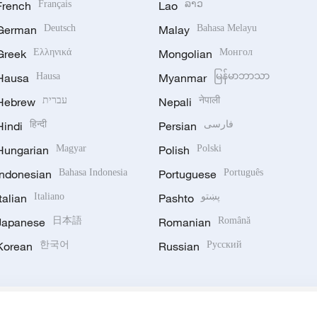
French
Français
Lao
ລາວ
German
Deutsch
Malay
Bahasa Melayu
Greek
Ελληνικά
Mongolian
Монгол
Hausa
Hausa
Myanmar
မြန်မာဘာသာ
Hebrew
עברית
Nepali
नेपाली
Hindi
हिन्दी
Persian
فارسی
Hungarian
Magyar
Polish
Polski
Indonesian
Bahasa Indonesia
Portuguese
Português
Italian
Italiano
Pashto
پښتو
Japanese
日本語
Romanian
Română
Korean
한국어
Russian
Русский