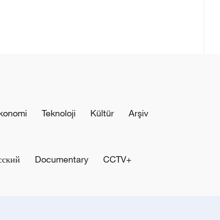
konomi
Teknoloji
Kültür
Arşiv
сский
Documentary
CCTV+