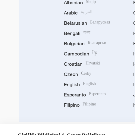
Albanian
Shqip
Arabic
العربية
Belarusian
Беларуская
Bengali
বাংলা
Bulgarian
Български
Cambodian
ខ្មែរ
Croatian
Hrvatski
Czech
Český
English
English
Esperanto
Esperanto
Filipino
Filipino