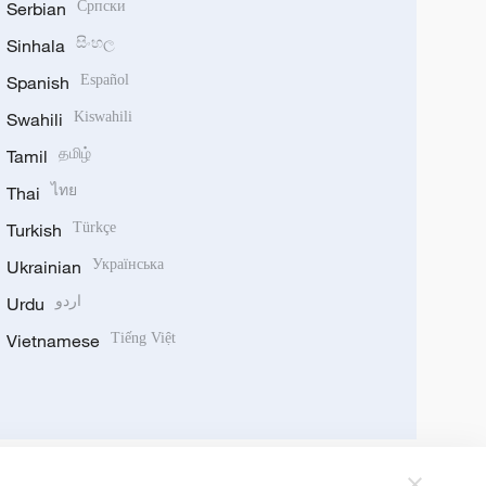
Serbian
Српски
Sinhala
සිංහල
Spanish
Español
Swahili
Kiswahili
Tamil
தமிழ்
Thai
ไทย
Turkish
Türkçe
Ukrainian
Українська
Urdu
اردو
Vietnamese
Tiếng Việt