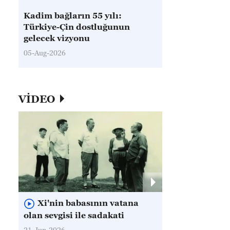
Kadim bağların 55 yılı:
Türkiye-Çin dostluğunun
gelecek vizyonu
05-Aug-2026
VİDEO
Xi'nin babasının vatana
olan sevgisi ile sadakati
21-Jun-2026