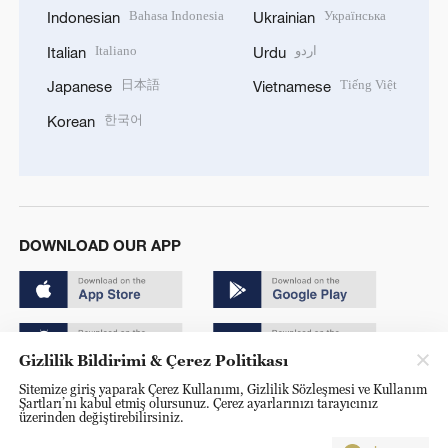
Bahasa Indonesia
Українська
Indonesian
Ukrainian
Italiano
اردو
Italian
Urdu
日本語
Tiếng Việt
Japanese
Vietnamese
한국어
Korean
DOWNLOAD OUR APP
Gizlilik Bildirimi & Çerez Politikası
Sitemize giriş yaparak Çerez Kullanımı, Gizlilik Sözleşmesi ve Kullanım
Copyright © 2024 CGTN.
Şartları’nı kabul etmiş olursunuz. Çerez ayarlarınızı tarayıcınız
üzerinden değiştirebilirsiniz.
京ICP备20000184号