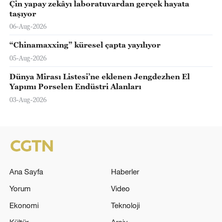
Çin yapay zekâyı laboratuvardan gerçek hayata
taşıyor
06-Aug-2026
“Chinamaxxing” küresel çapta yayılıyor
05-Aug-2026
Dünya Mirası Listesi’ne eklenen Jengdezhen El
Yapımı Porselen Endüstri Alanları
03-Aug-2026
Ana Sayfa
Haberler
Yorum
Video
Ekonomi
Teknoloji
Kültür
Arşiv