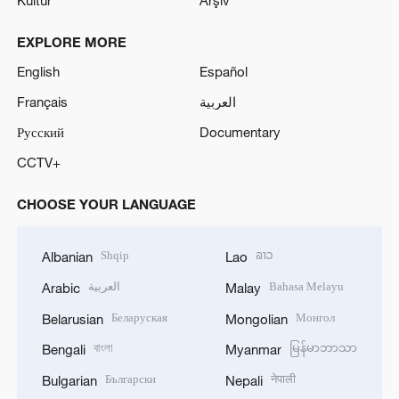
EXPLORE MORE
English
Español
Français
العربية
Русский
Documentary
CCTV+
CHOOSE YOUR LANGUAGE
Shqip
ລາວ
Albanian
Lao
العربية
Bahasa Melayu
Arabic
Malay
Беларуская
Монгол
Belarusian
Mongolian
বাংলা
မြန်မာဘာသာ
Bengali
Myanmar
Български
नेपाली
Bulgarian
Nepali