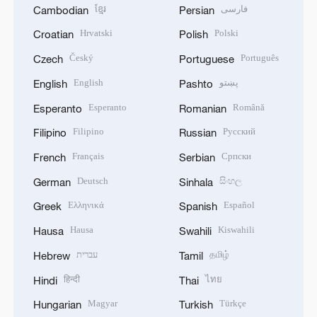
ខ្មែរ
فارسی
Cambodian
Persian
Hrvatski
Polski
Croatian
Polish
Český
Português
Czech
Portuguese
English
پښتو
English
Pashto
Esperanto
Română
Esperanto
Romanian
Filipino
Русский
Filipino
Russian
Français
Српски
French
Serbian
Deutsch
සිංහල
German
Sinhala
Ελληνικά
Español
Greek
Spanish
Hausa
Kiswahili
Hausa
Swahili
עברית
தமிழ்
Hebrew
Tamil
हिन्दी
ไทย
Hindi
Thai
Magyar
Türkçe
Hungarian
Turkish