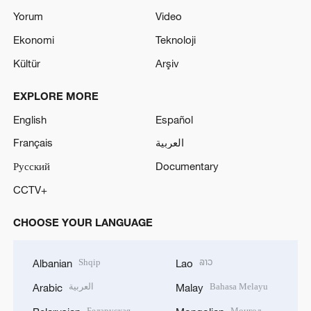
Yorum
Video
Ekonomi
Teknoloji
Kültür
Arşiv
EXPLORE MORE
English
Español
Français
العربية
Русский
Documentary
CCTV+
CHOOSE YOUR LANGUAGE
Shqip
ລາວ
Albanian
Lao
العربية
Bahasa Melayu
Arabic
Malay
Беларуская
Монгол