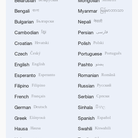
Belarusian
Mongolian
বাংলা
မြန်မာဘာသာ
Bengali
Myanmar
Български
नेपाली
Bulgarian
Nepali
ខ្មែរ
فارسی
Cambodian
Persian
Hrvatski
Polski
Croatian
Polish
Český
Português
Czech
Portuguese
English
پښتو
English
Pashto
Esperanto
Română
Esperanto
Romanian
Filipino
Русский
Filipino
Russian
Français
Српски
French
Serbian
Deutsch
සිංහල
German
Sinhala
Ελληνικά
Español
Greek
Spanish
Hausa
Kiswahili
Hausa
Swahili