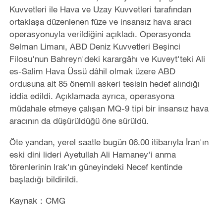
Kuvvetleri ile Hava ve Uzay Kuvvetleri tarafından
ortaklaşa düzenlenen füze ve insansız hava aracı
operasyonuyla verildiğini açıkladı. Operasyonda
Selman Limanı, ABD Deniz Kuvvetleri Beşinci
Filosu'nun Bahreyn'deki karargâhı ve Kuveyt'teki Ali
es-Salim Hava Üssü dâhil olmak üzere ABD
ordusuna ait 85 önemli askeri tesisin hedef alındığı
iddia edildi. Açıklamada ayrıca, operasyona
müdahale etmeye çalışan MQ-9 tipi bir insansız hava
aracının da düşürüldüğü öne sürüldü.
Öte yandan, yerel saatle bugün 06.00 itibarıyla İran'ın
eski dini lideri Ayetullah Ali Hamaney'i anma
törenlerinin Irak'ın güneyindeki Necef kentinde
başladığı bildirildi.
Kaynak：CMG