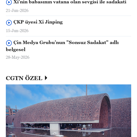
Xi'nin babasının vatana olan sevgisi ile sadakati
21-Jun-2026
ÇKP üyesi Xi Jinping
15-Jun-2026
Çin Medya Grubu’nun "Sonsuz Sadakat" adlı
belgesel
28-May-2026
CGTN ÖZEL