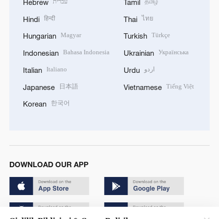
עברית
தமிழ்
Hebrew
Tamil
हिन्दी
ไทย
Hindi
Thai
Magyar
Türkçe
Hungarian
Turkish
Bahasa Indonesia
Українська
Indonesian
Ukrainian
Italiano
اردو
Italian
Urdu
日本語
Tiếng Việt
Japanese
Vietnamese
한국어
Korean
DOWNLOAD OUR APP