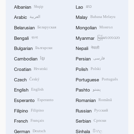
Shqip
ລາວ
Albanian
Lao
العربية
Bahasa Melayu
Arabic
Malay
Беларуская
Монгол
Belarusian
Mongolian
বাংলা
မြန်မာဘာသာ
Bengali
Myanmar
Български
नेपाली
Bulgarian
Nepali
ខ្មែរ
فارسی
Cambodian
Persian
Hrvatski
Polski
Croatian
Polish
Český
Português
Czech
Portuguese
English
پښتو
English
Pashto
Esperanto
Română
Esperanto
Romanian
Filipino
Русский
Filipino
Russian
Français
Српски
French
Serbian
Deutsch
සිංහල
German
Sinhala