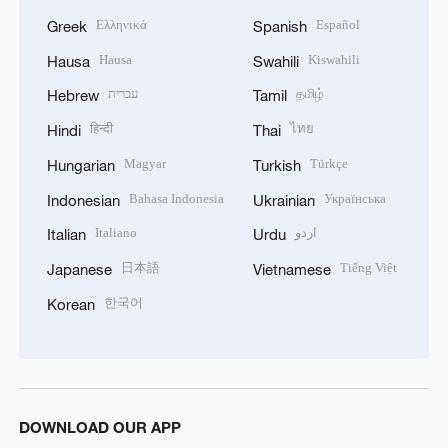
Ελληνικά
Español
Greek
Spanish
Hausa
Kiswahili
Hausa
Swahili
עברית
தமிழ்
Hebrew
Tamil
हिन्दी
ไทย
Hindi
Thai
Magyar
Türkçe
Hungarian
Turkish
Bahasa Indonesia
Українська
Indonesian
Ukrainian
Italiano
اردو
Italian
Urdu
日本語
Tiếng Việt
Japanese
Vietnamese
한국어
Korean
DOWNLOAD OUR APP