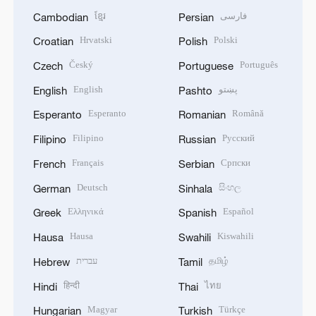
ខ្មែរ
فارسی
Cambodian
Persian
Hrvatski
Polski
Croatian
Polish
Český
Português
Czech
Portuguese
English
پښتو
English
Pashto
Esperanto
Română
Esperanto
Romanian
Filipino
Русский
Filipino
Russian
Français
Српски
French
Serbian
Deutsch
සිංහල
German
Sinhala
Ελληνικά
Español
Greek
Spanish
Hausa
Kiswahili
Hausa
Swahili
עברית
தமிழ்
Hebrew
Tamil
हिन्दी
ไทย
Hindi
Thai
Magyar
Türkçe
Hungarian
Turkish