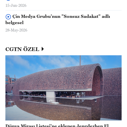
15-Jun-2026
Çin Medya Grubu’nun "Sonsuz Sadakat" adlı
belgesel
28-May-2026
CGTN ÖZEL
Dünya Mirası Listesi’ne eklenen Jengdezhen El