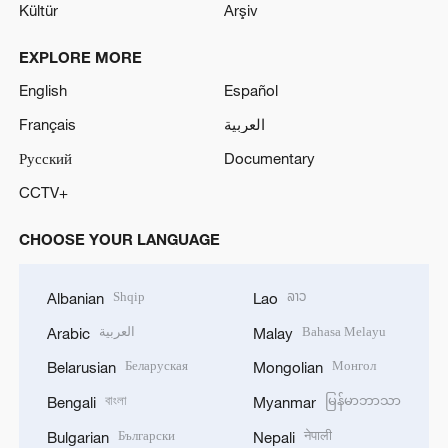
Kültür
Arşiv
EXPLORE MORE
English
Español
Français
العربية
Русский
Documentary
CCTV+
CHOOSE YOUR LANGUAGE
Shqip
ລາວ
Albanian
Lao
العربية
Bahasa Melayu
Arabic
Malay
Беларуская
Монгол
Belarusian
Mongolian
বাংলা
မြန်မာဘာသာ
Bengali
Myanmar
Български
नेपाली
Bulgarian
Nepali