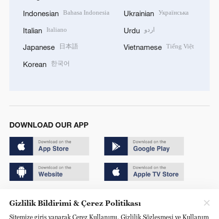
Bahasa Indonesia
Українська
Indonesian
Ukrainian
Italiano
اردو
Italian
Urdu
日本語
Tiếng Việt
Japanese
Vietnamese
한국어
Korean
DOWNLOAD OUR APP
Copyright © 2024 CGTN.
Gizlilik Bildirimi & Çerez Politikası
京ICP备20000184号
Sitemize giriş yaparak Çerez Kullanımı, Gizlilik Sözleşmesi ve Kullanım