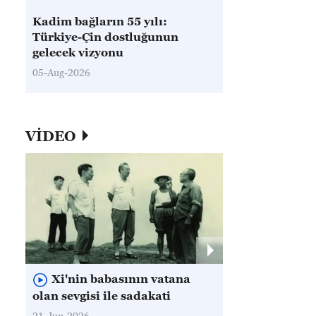
Kadim bağların 55 yılı:
Türkiye-Çin dostluğunun
gelecek vizyonu
05-Aug-2026
VİDEO
Xi'nin babasının vatana
olan sevgisi ile sadakati
21-Jun-2026