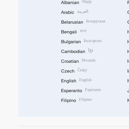
Albanian
Shqip
Arabic
العربية
Belarusian
Беларуская
Bengali
বাংলা
Bulgarian
Български
Cambodian
ខ្មែរ
Croatian
Hrvatski
Czech
Český
English
English
Esperanto
Esperanto
Filipino
Filipino