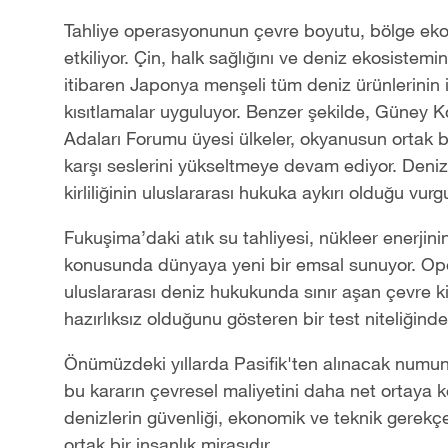
Tahliye operasyonunun çevre boyutu, bölge ekon
etkiliyor. Çin, halk sağlığını ve deniz ekosiste
itibaren Japonya menşeli tüm deniz ürünlerinin i
kısıtlamalar uyguluyor. Benzer şekilde, Güney Kore
Adaları Forumu üyesi ülkeler, okyanusun ortak b
karşı seslerini yükseltmeye devam ediyor. Deniz
kirliliğinin uluslararası hukuka aykırı olduğu vurg
Fukuşima’daki atık su tahliyesi, nükleer enerjini
konusunda dünyaya yeni bir emsal sunuyor. Oper
uluslararası deniz hukukunda sınır aşan çevre ki
hazırlıksız olduğunu gösteren bir test niteliğinde
Önümüzdeki yıllarda Pasifik'ten alınacak numun
bu kararın çevresel maliyetini daha net ortaya k
denizlerin güvenliği, ekonomik ve teknik gerekç
ortak bir insanlık mirasıdır.