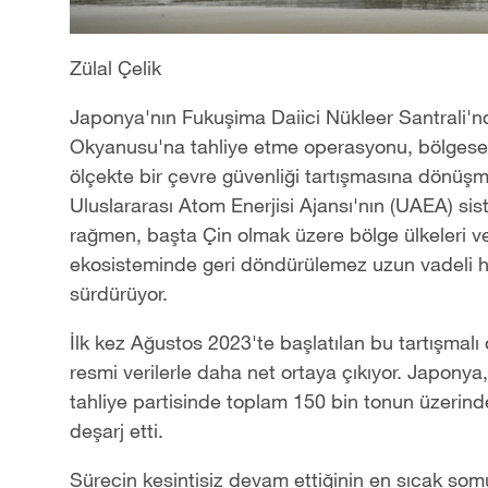
Zülal Çelik
Japonya'nın Fukuşima Daiici Nükleer Santrali'nde
Okyanusu'na tahliye etme operasyonu, bölgesel 
ölçekte bir çevre güvenliği tartışmasına dönüş
Uluslararası Atom Enerjisi Ajansı'nın (UAEA) si
rağmen, başta Çin olmak üzere bölge ülkeleri ve
ekosisteminde geri döndürülemez uzun vadeli ha
sürdürüyor.
İlk kez Ağustos 2023'te başlatılan bu tartışmalı
resmi verilerle daha net ortaya çıkıyor. Japonya,
tahliye partisinde toplam 150 bin tonun üzerind
deşarj etti.
Sürecin kesintisiz devam ettiğinin en sıcak somu