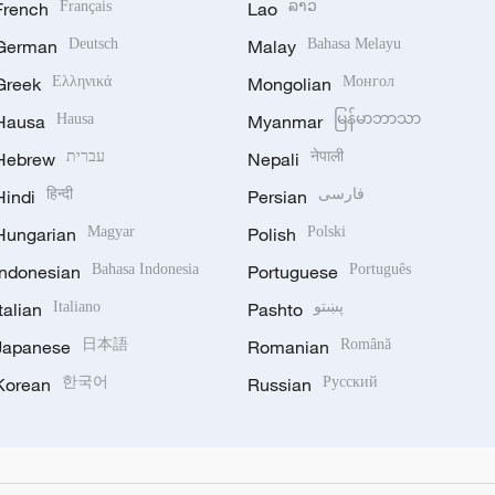
French
Français
Lao
ລາວ
German
Deutsch
Malay
Bahasa Melayu
Greek
Ελληνικά
Mongolian
Монгол
Hausa
Hausa
Myanmar
မြန်မာဘာသာ
Hebrew
עברית
Nepali
नेपाली
Hindi
हिन्दी
Persian
فارسی
Hungarian
Magyar
Polish
Polski
Indonesian
Bahasa Indonesia
Portuguese
Português
Italian
Italiano
Pashto
پښتو
Japanese
日本語
Romanian
Română
Korean
한국어
Russian
Русский