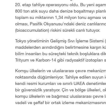
20. etap tahliye operasyonu oldu. Bu yeni aşama 
800 ton atık suyu daha denize boşaltmayı planlı
toplam su miktarının 1,34 milyon tonu aşması ve 
olması, Pasifik Okyanusu'ndaki deniz canlılarınd
(bioaccumulation) riskini sürekli canlı tutuyor.
Tokyo yönetiminin Gelişmiş Sıvı İşleme Sistemi (
maddelerden arındırdığını belirtmesine karşın k
bilim insanları bu süreçteki teknik boşluklara di
Trityum ve Karbon-14 gibi radyoaktif izotopları
Komşu ülkelerin ve uluslararası çevre mekanizmala
noktasında düğümleniyor. Tahliye edilen suyun i
kendi resmi kurumları ve sınırlı UAEA denetimler
bir güvensizlik yaratıyor. Çin ve bölge ülkeleri
komşu ülkelerin ve bağımsız uluslararası çevre 
vadeli ve şeffaf bir ortak izleme mekanizmasının