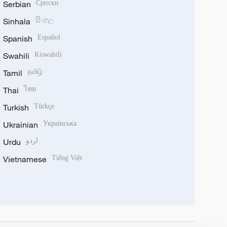
Serbian
Српски
Sinhala
සිංහල
Spanish
Español
Swahili
Kiswahili
Tamil
தமிழ்
Thai
ไทย
Turkish
Türkçe
Ukrainian
Українська
Urdu
اردو
Vietnamese
Tiếng Việt