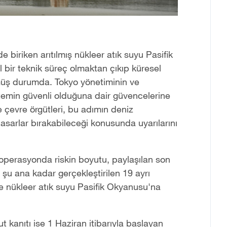
 biriken arıtılmış nükleer atık suyu Pasifik
bir teknik süreç olmaktan çıkıp küresel
müş durumda. Tokyo yönetiminin ve
stemin güvenli olduğuna dair güvencelerine
 çevre örgütleri, bu adımın deniz
sarlar bırakabileceği konusunda uyarılarını
 operasyonda riskin boyutu, paylaşılan son
 şu ana kadar gerçekleştirilen 19 ayrı
e nükleer atık suyu Pasifik Okyanusu'na
t kanıtı ise 1 Haziran itibarıyla başlayan