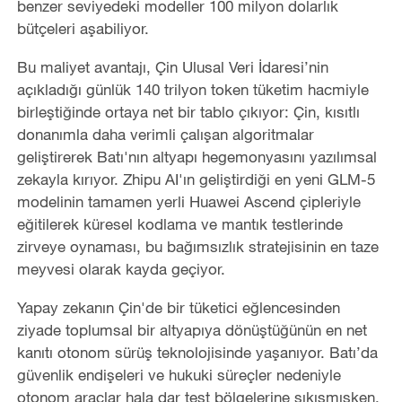
benzer seviyedeki modeller 100 milyon dolarlık
bütçeleri aşabiliyor.
Bu maliyet avantajı, Çin Ulusal Veri İdaresi’nin
açıkladığı günlük 140 trilyon token tüketim hacmiyle
birleştiğinde ortaya net bir tablo çıkıyor: Çin, kısıtlı
donanımla daha verimli çalışan algoritmalar
geliştirerek Batı'nın altyapı hegemonyasını yazılımsal
zekayla kırıyor. Zhipu AI'ın geliştirdiği en yeni GLM-5
modelinin tamamen yerli Huawei Ascend çipleriyle
eğitilerek küresel kodlama ve mantık testlerinde
zirveye oynaması, bu bağımsızlık stratejisinin en taze
meyvesi olarak kayda geçiyor.
Yapay zekanın Çin'de bir tüketici eğlencesinden
ziyade toplumsal bir altyapıya dönüştüğünün en net
kanıtı otonom sürüş teknolojisinde yaşanıyor. Batı’da
güvenlik endişeleri ve hukuki süreçler nedeniyle
otonom araçlar hala dar test bölgelerine sıkışmışken,