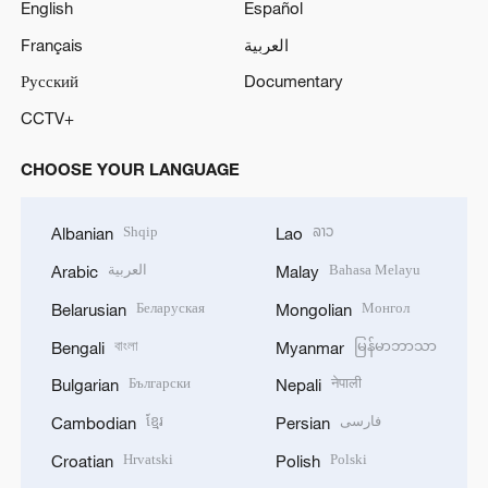
English
Español
Français
العربية
Русский
Documentary
CCTV+
CHOOSE YOUR LANGUAGE
Shqip
ລາວ
Albanian
Lao
العربية
Bahasa Melayu
Arabic
Malay
Беларуская
Монгол
Belarusian
Mongolian
বাংলা
မြန်မာဘာသာ
Bengali
Myanmar
Български
नेपाली
Bulgarian
Nepali
ខ្មែរ
فارسی
Cambodian
Persian
Hrvatski
Polski
Croatian
Polish