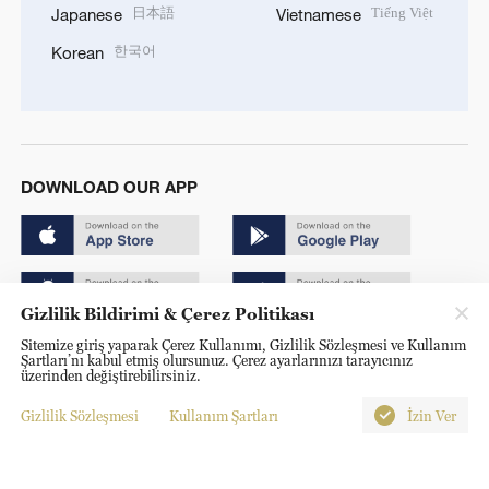
日本語
Tiếng Việt
Japanese
Vietnamese
한국어
Korean
DOWNLOAD OUR APP
Gizlilik Bildirimi & Çerez Politikası
Sitemize giriş yaparak Çerez Kullanımı, Gizlilik Sözleşmesi ve Kullanım
Copyright © 2024 CGTN.
Şartları’nı kabul etmiş olursunuz. Çerez ayarlarınızı tarayıcınız
üzerinden değiştirebilirsiniz.
京ICP备20000184号
Gizlilik Sözleşmesi
Kullanım Şartları
İzin Ver
京公网安备 11010502050052号
Disinformation report hotline: 010-85061466