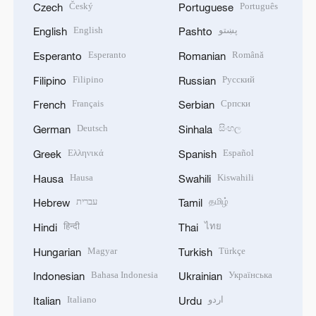
Český
Português
Czech
Portuguese
English
پښتو
English
Pashto
Esperanto
Română
Esperanto
Romanian
Filipino
Русский
Filipino
Russian
Français
Српски
French
Serbian
Deutsch
සිංහල
German
Sinhala
Ελληνικά
Español
Greek
Spanish
Hausa
Kiswahili
Hausa
Swahili
עברית
தமிழ்
Hebrew
Tamil
हिन्दी
ไทย
Hindi
Thai
Magyar
Türkçe
Hungarian
Turkish
Bahasa Indonesia
Українська
Indonesian
Ukrainian
Italiano
اردو
Italian
Urdu