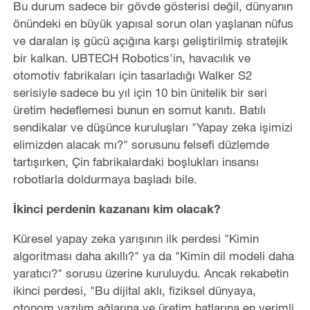
Bu durum sadece bir gövde gösterisi değil, dünyanın
önündeki en büyük yapısal sorun olan yaşlanan nüfus
ve daralan iş gücü açığına karşı geliştirilmiş stratejik
bir kalkan. UBTECH Robotics'in, havacılık ve
otomotiv fabrikaları için tasarladığı Walker S2
serisiyle sadece bu yıl için 10 bin ünitelik bir seri
üretim hedeflemesi bunun en somut kanıtı. Batılı
sendikalar ve düşünce kuruluşları "Yapay zeka işimizi
elimizden alacak mı?" sorusunu felsefi düzlemde
tartışırken, Çin fabrikalardaki boşlukları insansı
robotlarla doldurmaya başladı bile.
İkinci perdenin kazananı kim olacak?
Küresel yapay zeka yarışının ilk perdesi "Kimin
algoritması daha akıllı?" ya da "Kimin dil modeli daha
yaratıcı?" sorusu üzerine kuruluydu. Ancak rekabetin
ikinci perdesi, "Bu dijital aklı, fiziksel dünyaya,
otonom yazılım ağlarına ve üretim hatlarına en verimli