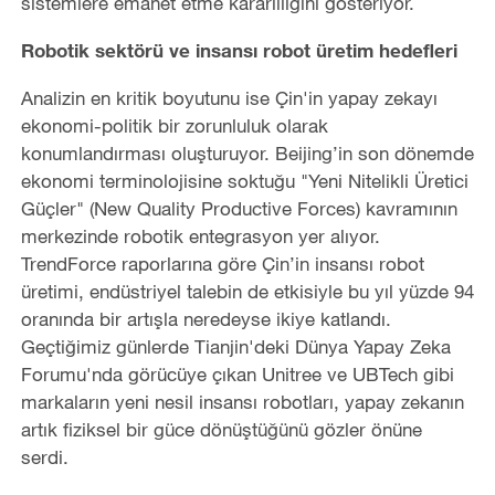
sistemlere emanet etme kararlılığını gösteriyor.
Robotik sektörü ve insansı robot üretim hedefleri
Analizin en kritik boyutunu ise Çin'in yapay zekayı
ekonomi-politik bir zorunluluk olarak
konumlandırması oluşturuyor. Beijing’in son dönemde
ekonomi terminolojisine soktuğu "Yeni Nitelikli Üretici
Güçler" (New Quality Productive Forces) kavramının
merkezinde robotik entegrasyon yer alıyor.
TrendForce raporlarına göre Çin’in insansı robot
üretimi, endüstriyel talebin de etkisiyle bu yıl yüzde 94
oranında bir artışla neredeyse ikiye katlandı.
Geçtiğimiz günlerde Tianjin'deki Dünya Yapay Zeka
Forumu'nda görücüye çıkan Unitree ve UBTech gibi
markaların yeni nesil insansı robotları, yapay zekanın
artık fiziksel bir güce dönüştüğünü gözler önüne
serdi.