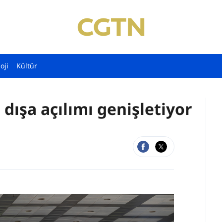
oji
Kültür
dışa açılımı genişletiyor