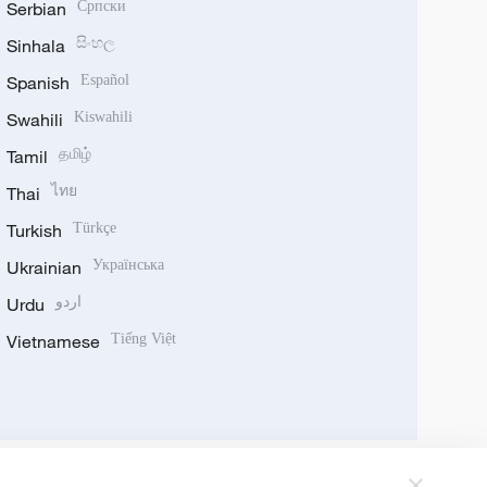
Serbian
Српски
Sinhala
සිංහල
Spanish
Español
Swahili
Kiswahili
Tamil
தமிழ்
Thai
ไทย
Turkish
Türkçe
Ukrainian
Українська
Urdu
اردو
Vietnamese
Tiếng Việt