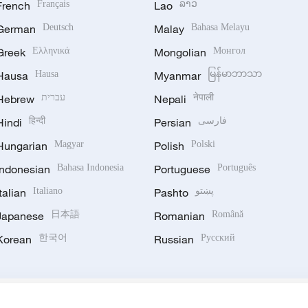
French
Français
Lao
ລາວ
German
Deutsch
Malay
Bahasa Melayu
Greek
Ελληνικά
Mongolian
Монгол
Hausa
Hausa
Myanmar
မြန်မာဘာသာ
Hebrew
עברית
Nepali
नेपाली
Hindi
हिन्दी
Persian
فارسی
Hungarian
Magyar
Polish
Polski
Indonesian
Bahasa Indonesia
Portuguese
Português
Italian
Italiano
Pashto
پښتو
Japanese
日本語
Romanian
Română
Korean
한국어
Russian
Русский