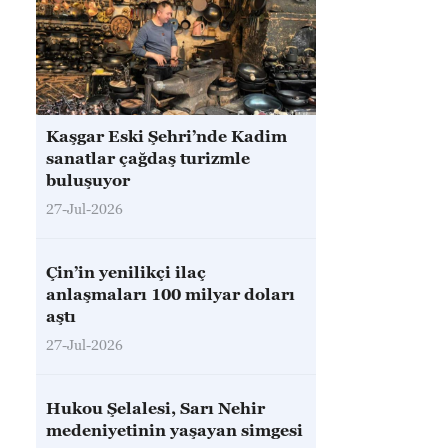
Kaşgar Eski Şehri’nde Kadim
sanatlar çağdaş turizmle
buluşuyor
27-Jul-2026
Çin’in yenilikçi ilaç
anlaşmaları 100 milyar doları
aştı
27-Jul-2026
Hukou Şelalesi, Sarı Nehir
medeniyetinin yaşayan simgesi