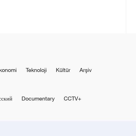
konomi
Teknoloji
Kültür
Arşiv
сский
Documentary
CCTV+