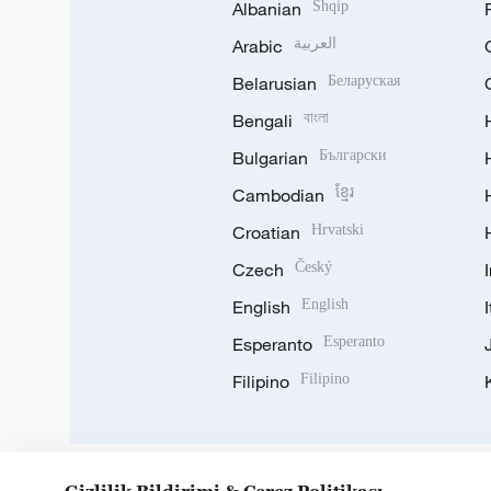
Albanian
Shqip
Arabic
العربية
Belarusian
Беларуская
Bengali
বাংলা
Bulgarian
Български
Cambodian
ខ្មែរ
Croatian
Hrvatski
Czech
Český
English
English
Esperanto
Esperanto
Filipino
Filipino