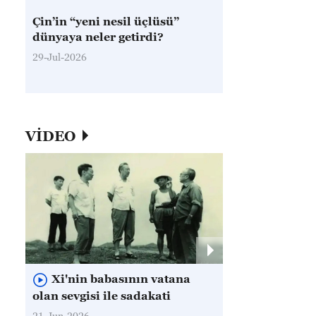
Çin’in “yeni nesil üçlüsü”
dünyaya neler getirdi?
29-Jul-2026
VİDEO
Xi'nin babasının vatana
olan sevgisi ile sadakati
21-Jun-2026