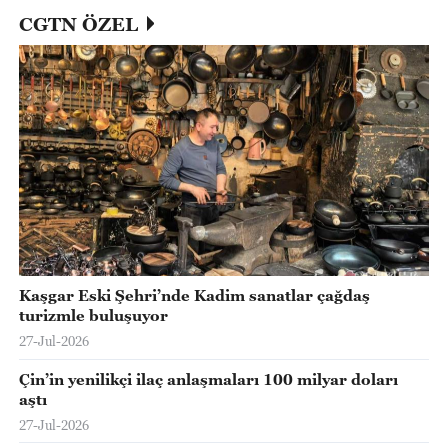
CGTN ÖZEL
Kaşgar Eski Şehri’nde Kadim sanatlar çağdaş
turizmle buluşuyor
27-Jul-2026
Çin’in yenilikçi ilaç anlaşmaları 100 milyar doları
aştı
27-Jul-2026