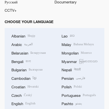
Русский
Documentary
CCTV+
CHOOSE YOUR LANGUAGE
Shqip
ລາວ
Albanian
Lao
العربية
Bahasa Melayu
Arabic
Malay
Беларуская
Монгол
Belarusian
Mongolian
বাংলা
မြန်မာဘာသာ
Bengali
Myanmar
Български
नेपाली
Bulgarian
Nepali
ខ្មែរ
فارسی
Cambodian
Persian
Hrvatski
Polski
Croatian
Polish
Český
Português
Czech
Portuguese
English
پښتو
English
Pashto