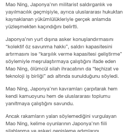
Mao Ning, Japonya
’
nın militarist saldırganlık ve
yayılmacılık geçmişiyle, ayrıca uluslararası hukuktan
kaynaklanan yükümlülükleriyle gerçek anlamda
yüzleşmekten kaçındığını belirtti.
Japonya
’
nın yurt dışına asker konuşlandırmasını
“kolektif öz savunma hakkı”, saldırı kapasitesini
artırmasını ise
“
karşılık verme kapasitesi geliştirme”
söylemiyle meşrulaştırmaya çalıştığını ifade eden
Mao Ning, ölümcül silah ihracatının da
“
teçhizat ve
teknoloji iş birliği” adı altında sunulduğunu söyledi.
Mao Ning, Japonya
’
nın kavramları çarpıtarak hem
kendi kamuoyunu hem de uluslararası toplumu
yanıltmaya çalıştığını savundu.
Ancak rakamların yalan söylemediğini vurgulayan
Mao Ning, kelime oyunlarının Japonya
’
nın fiili
silahlanma ve askeri genişleme adımlarını