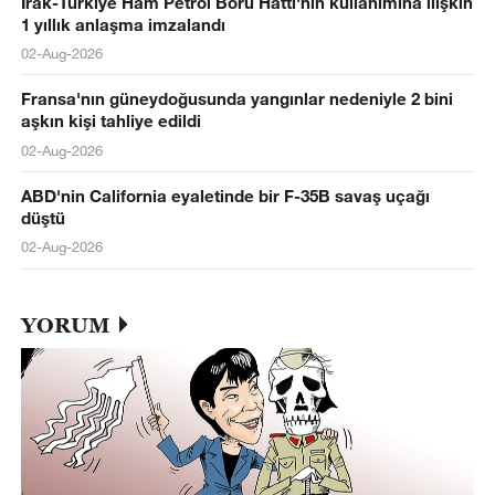
Irak-Türkiye Ham Petrol Boru Hattı'nın kullanımına ilişkin
1 yıllık anlaşma imzalandı
02-Aug-2026
Fransa'nın güneydoğusunda yangınlar nedeniyle 2 bini
aşkın kişi tahliye edildi
02-Aug-2026
ABD'nin California eyaletinde bir F-35B savaş uçağı
düştü
02-Aug-2026
YORUM