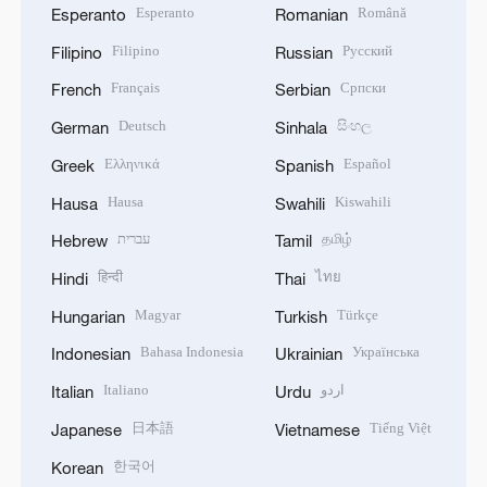
Esperanto
Română
Esperanto
Romanian
Filipino
Русский
Filipino
Russian
Français
Српски
French
Serbian
Deutsch
සිංහල
German
Sinhala
Ελληνικά
Español
Greek
Spanish
Hausa
Kiswahili
Hausa
Swahili
עברית
தமிழ்
Hebrew
Tamil
हिन्दी
ไทย
Hindi
Thai
Magyar
Türkçe
Hungarian
Turkish
Bahasa Indonesia
Українська
Indonesian
Ukrainian
Italiano
اردو
Italian
Urdu
日本語
Tiếng Việt
Japanese
Vietnamese
한국어
Korean