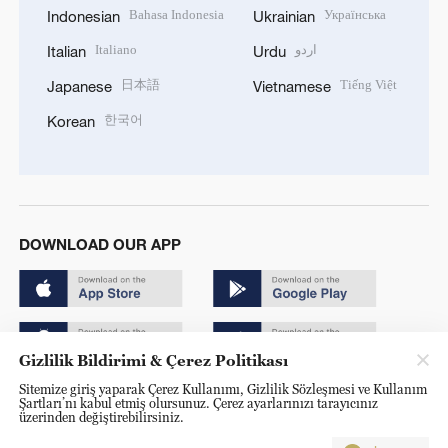
Bahasa Indonesia
Українська
Indonesian
Ukrainian
Italiano
اردو
Italian
Urdu
日本語
Tiếng Việt
Japanese
Vietnamese
한국어
Korean
DOWNLOAD OUR APP
Gizlilik Bildirimi & Çerez Politikası
Sitemize giriş yaparak Çerez Kullanımı, Gizlilik Sözleşmesi ve Kullanım
Copyright © 2024 CGTN.
Şartları’nı kabul etmiş olursunuz. Çerez ayarlarınızı tarayıcınız
üzerinden değiştirebilirsiniz.
京ICP备20000184号