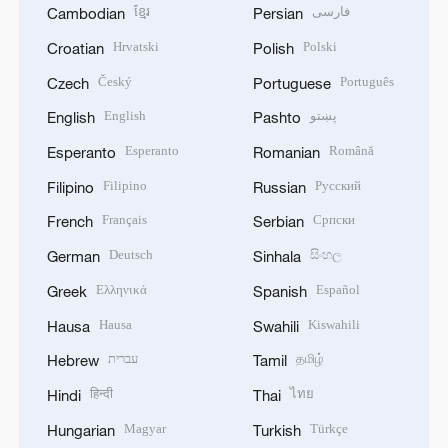
ខ្មែរ
فارسی
Cambodian
Persian
Hrvatski
Polski
Croatian
Polish
Český
Português
Czech
Portuguese
English
پښتو
English
Pashto
Esperanto
Română
Esperanto
Romanian
Filipino
Русский
Filipino
Russian
Français
Српски
French
Serbian
Deutsch
සිංහල
German
Sinhala
Ελληνικά
Español
Greek
Spanish
Hausa
Kiswahili
Hausa
Swahili
עברית
தமிழ்
Hebrew
Tamil
हिन्दी
ไทย
Hindi
Thai
Magyar
Türkçe
Hungarian
Turkish