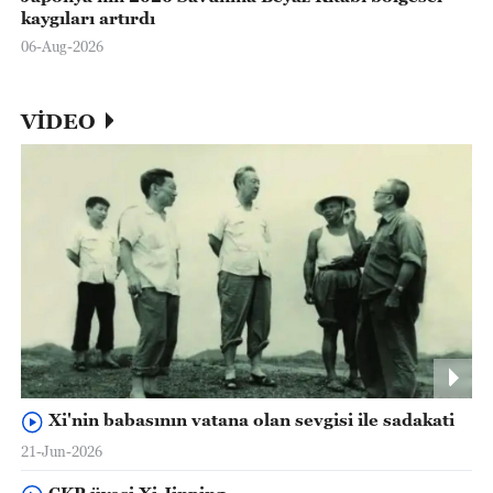
kaygıları artırdı
06-Aug-2026
VİDEO
Xi'nin babasının vatana olan sevgisi ile sadakati
21-Jun-2026
ÇKP üyesi Xi Jinping