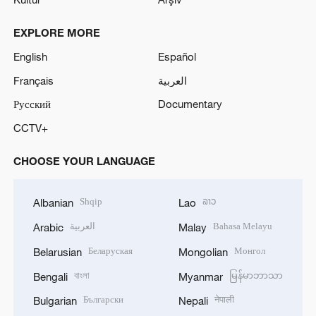
EXPLORE MORE
English
Español
Français
العربية
Русский
Documentary
CCTV+
CHOOSE YOUR LANGUAGE
Shqip
ລາວ
Albanian
Lao
العربية
Bahasa Melayu
Arabic
Malay
Беларуская
Монгол
Belarusian
Mongolian
বাংলা
မြန်မာဘာသာ
Bengali
Myanmar
Български
नेपाली
Bulgarian
Nepali