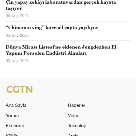
Çin yapay zekâyı laboratuvardan gerçek hayata
taşıyor
06-Aug-2026
“Chinamaxxing” küresel çapta yayılıyor
05-Aug-2026
Dünya Mirası Listesi’ne eklenen Jengdezhen El
Yapımı Porselen Endüstri Alanları
03-Aug-2026
Ana Sayfa
Haberler
Yorum
Video
Ekonomi
Teknoloji
Kültür
Arşiv