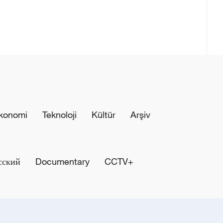
konomi
Teknoloji
Kültür
Arşiv
сский
Documentary
CCTV+