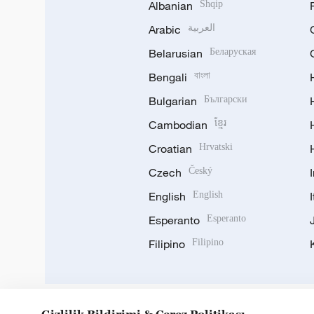
Albanian
Shqip
Arabic
العربية
Belarusian
Беларуская
Bengali
বাংলা
Bulgarian
Български
Cambodian
ខ្មែរ
Croatian
Hrvatski
Czech
Český
English
English
Esperanto
Esperanto
Filipino
Filipino