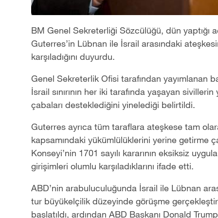
BM Genel Sekreterliği Sözcülüğü, dün yaptığı 
Guterres
’
in Lübnan ile İsrail arasındaki ateşke
karşıladığını duyurdu.
Genel Sekreterlik Ofisi tarafından yayımlanan 
İsrail sınırının her iki tarafında yaşayan sivilleri
çabaları desteklediğini yinelediği belirtildi.
Guterres ayrıca tüm taraflara ateşkese tam ola
kapsamındaki yükümlülüklerini yerine getirme 
Konseyi
’
nin 1701 sayılı kararının eksiksiz uygu
girişimleri olumlu karşıladıklarını ifade etti.
ABD
’
nin arabuluculuğunda İsrail ile Lübnan ar
tur büyükelçilik düzeyinde görüşme gerçekleştiri
başlatıldı, ardından ABD Başkanı Donald Trump