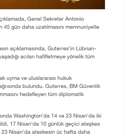
açıklamada, Genel Sekreter Antonio
sin 45 gün daha uzatılmasını memnuniyetle
basın açıklamasında, Guterres
’
in Lübnan-
n yaşadığı acıları hafifletmeye yönelik tüm
rak uyma ve uluslararası hukuk
çağrısında bulundu. Guterres, BM Güvenlik
lanmasını hedefleyen tüm diplomatik
asında Washington
’
da 14 ve 23 Nisan’da iki
ldi, 17 Nisan
’
da 10 günlük geçici ateşkes
 23 Nisan
’
da ateşkesin üç hafta daha