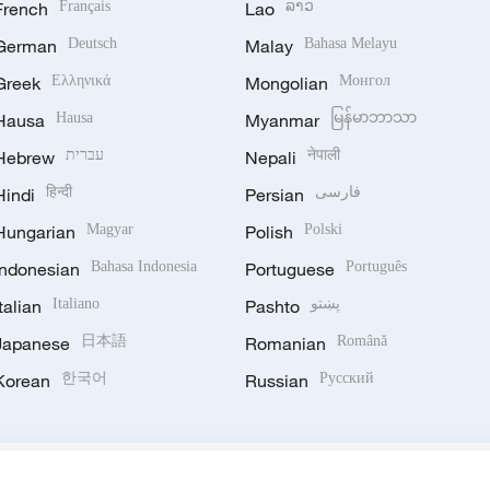
French
Français
Lao
ລາວ
German
Deutsch
Malay
Bahasa Melayu
Greek
Ελληνικά
Mongolian
Монгол
Hausa
Hausa
Myanmar
မြန်မာဘာသာ
Hebrew
עברית
Nepali
नेपाली
Hindi
हिन्दी
Persian
فارسی
Hungarian
Magyar
Polish
Polski
Indonesian
Bahasa Indonesia
Portuguese
Português
Italian
Italiano
Pashto
پښتو
Japanese
日本語
Romanian
Română
Korean
한국어
Russian
Русский