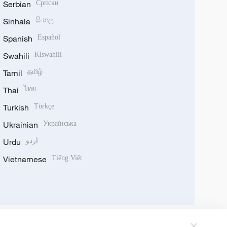
Serbian
Српски
Sinhala
සිංහල
Spanish
Español
Swahili
Kiswahili
Tamil
தமிழ்
Thai
ไทย
Turkish
Türkçe
Ukrainian
Українська
Urdu
اردو
Vietnamese
Tiếng Việt