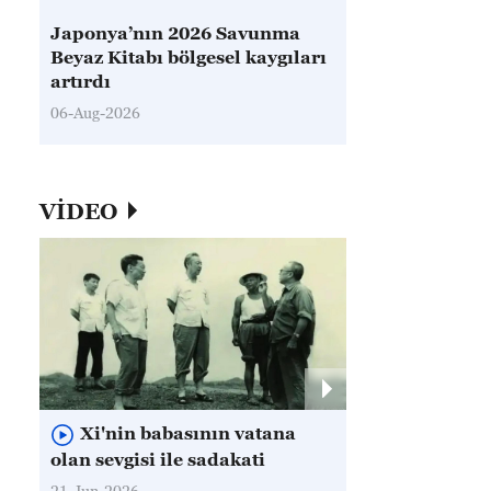
Japonya’nın 2026 Savunma
Beyaz Kitabı bölgesel kaygıları
artırdı
06-Aug-2026
VİDEO
Xi'nin babasının vatana
olan sevgisi ile sadakati
21-Jun-2026