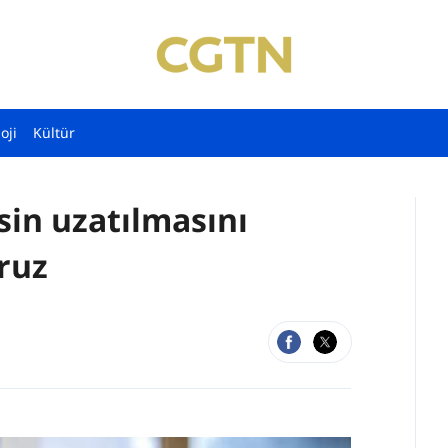
oji
Kültür
in uzatılmasını
ruz