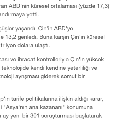
oran ABD'nin küresel ortalaması (yüzde 17,3)
andırmaya yetti.
şüşler yaşandı. Çin'in ABD'ye
e 13,2 geriledi. Buna karşın Çin'in küresel
 trilyon dolara ulaştı.
ı ve ihracat kontrolleriyle Çin'in yüksek
n teknolojide kendi kendine yeterliliği ve
 teknoloji ayrışması giderek somut bir
arife politikalarına ilişkin aldığı karar,
n'i "Asya'nın ana kazananı" konumuna
 ay yeni bir 301 soruşturması başlatarak