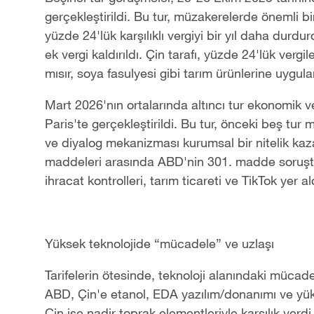
gerçekleştirildi. Bu tur, müzakerelerde önemli bi
yüzde 24'lük karşılıklı vergiyi bir yıl daha dur
ek vergi kaldırıldı. Çin tarafı, yüzde 24'lük vergil
mısır, soya fasulyesi gibi tarım ürünlerine uygul
Mart 2026'nın ortalarında altıncı tur ekonomik v
Paris'te gerçekleştirildi. Bu tur, önceki beş tur
ve diyalog mekanizması kurumsal bir nitelik ka
maddeleri arasında ABD'nin 301. madde soruşturma
ihracat kontrolleri, tarım ticareti ve TikTok yer al
Yüksek teknolojide “mücadele” ve uzlaşı
Tarifelerin ötesinde, teknoloji alanındaki mücad
ABD, Çin'e etanol, EDA yazılım/donanımı ve yüks
Çin ise nadir toprak elementleriyle karşılık verdi