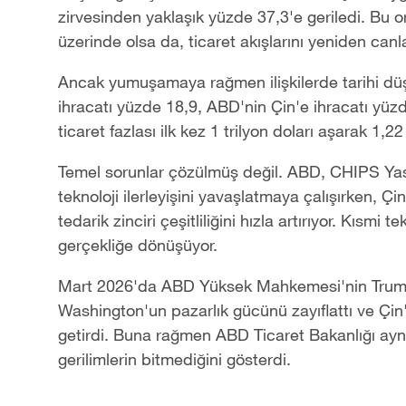
zirvesinden yaklaşık yüzde 37,3'e geriledi. Bu 
üzerinde olsa da, ticaret akışlarını yeniden canl
Ancak yumuşamaya rağmen ilişkilerde tarihi dü
ihracatı yüzde 18,9, ABD'nin Çin'e ihracatı yüzd
ticaret fazlası ilk kez 1 trilyon doları aşarak 1,22
Temel sorunlar çözülmüş değil. ABD, CHIPS Yasas
teknoloji ilerleyişini yavaşlatmaya çalışırken, Çi
tedarik zinciri çeşitliliğini hızla artırıyor. Kısmi
gerçekliğe dönüşüyor.
Mart 2026'da ABD Yüksek Mahkemesi'nin Trump'ın t
Washington'un pazarlık gücünü zayıflattı ve Çi
getirdi. Buna rağmen ABD Ticaret Bakanlığı aynı
gerilimlerin bitmediğini gösterdi.