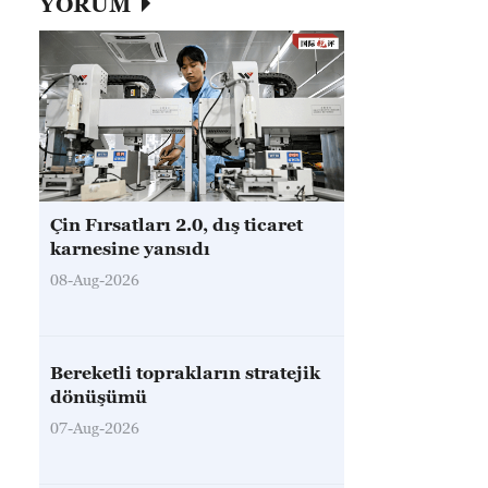
YORUM
Çin Fırsatları 2.0, dış ticaret
karnesine yansıdı
08-Aug-2026
Bereketli toprakların stratejik
dönüşümü
07-Aug-2026