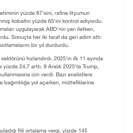
etiminin yüzde 87'sini, rafine lityumun
enmiş kobaltın yüzde 65'ini kontrol ediyordu.
amaları uygulayarak ABD'nin yarı iletken,
u. Sonuçta her iki taraf da geri adım attı:
sıtlamalarını bir yıl durdurdu.
en sektörünü hızlandırdı. 2025'in ilk 11 ayında
se yüzde 24,7 arttı. 8 Aralık 2025'te Trump,
kullanmasına izin verdi. Bazı analistlere
a bağımlılığa yol açarken, müttefiklerine
adığı fiili ortalama vergi, yüzde 145