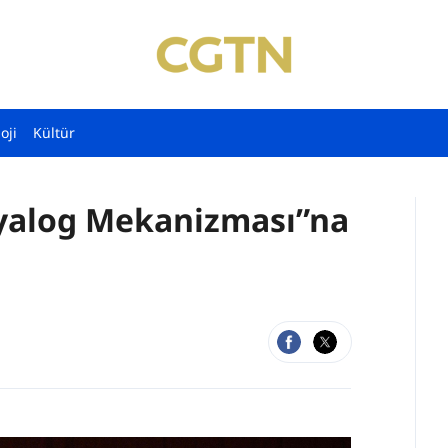
oji
Kültür
iyalog Mekanizması”na