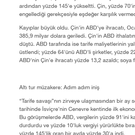
ardından yüzde 145'e yükseltti. Çin, yüzde 70'in 
engellediği gerekçesiyle eşdeğer karşılık vermed
Kayıplar büyük oldu. Çin'in ABD'ye ihracatı, Oc
385,9 milyar dolara geriledi. Çin'in ABD ithalat
düştü. ABD tarafında ise tarife maliyetlerinin y
üstlendi; yüzde 64'ünü ABD'li şirketler, yüzde 22'
ABD'nin Çin'e ihracatı yüzde 13,2 azaldı; soya fa
Altı tur müzakere: Adım adım iniş
“Tarife savaşı”nın zirveye ulaşmasından bir ay
tarihinde İsviçre'nin Cenevre kentinde ilk ekonom
Bu görüşmelerde ABD, vergilerin yüzde 91'ini kald
durdurdu ve yüzde 10'luk vergiyi yürürlükte bıra
yüzde 145'lik oran bir ayda yüzde 30'a indi.