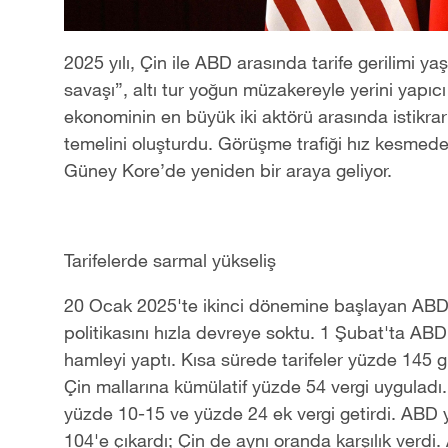
2025 yılı, Çin ile ABD arasında tarife gerilimi y
savaşı”, altı tur yoğun müzakereyle yerini yapıc
ekonominin en büyük iki aktörü arasında istikrarı
temelini oluşturdu. Görüşme trafiği hız kesmeden
Güney Kore’de yeniden bir araya geliyor.
Tarifelerde sarmal yükseliş
20 Ocak 2025'te ikinci dönemine başlayan AB
politikasını hızla devreye soktu. 1 Şubat'ta ABD, 
hamleyi yaptı. Kısa sürede tarifeler yüzde 145 gi
Çin mallarına kümülatif yüzde 54 vergi uyguladı.
yüzde 10-15 ve yüzde 24 ek vergi getirdi. ABD 
104'e çıkardı; Çin de aynı oranda karşılık verd