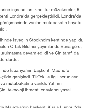
ine inşa edilen ikinci tur müzakereler, 9-
şkenti Londra'da gerçekleştirildi. Londra’da
efon görüşmesinde varılan mutabakatın hayata
ldı.
hinde İsveç'in Stockholm kentinde yapıldı.
ri Ortak Bildirisi yayımlandı. Buna göre,
durulmasına devam edildi ve Çin tarafı da
 durdurdu.
hinde İspanya'nın başkenti Madrid'e
üde genişledi. TikTok ile ilgili sorunların
eve mutabakatına varıldı. Yatırım
in, teknoloji ihracatı onaylarını yasal
inde Malezya'nın başkenti Kuala Lumpur'da