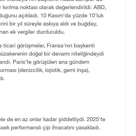
r kırılma noktası olarak değerlendirildi. ABD,
durduğunu açıkladı. 10 Kasım'da yüzde 10'luk
erini bir yıl süreyle askıya aldı ve buğday,
anan ek vergiler durduruldu.
e ticari görüşmeler, Fransa'nın başkenti
 müzakerenin doğal bir devamı niteliğindeydi
zandı. Paris’te görüşülen ana gündem
sı (denizcilik, lojistik, gemi inşa),
dı.
ele de en az onlar kadar şiddetliydi. 2025'te
ek performanslı çip ihracatını yasakladı.
.