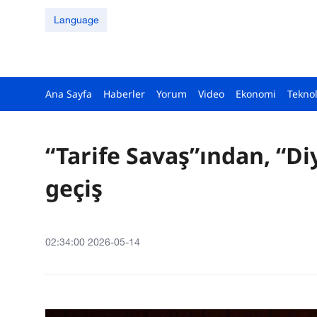
Language
Ana Sayfa
Haberler
Yorum
Video
Ekonomi
Teknol
“Tarife Savaş”ından, “D
geçiş
02:34:00 2026-05-14