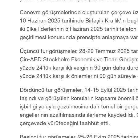
Cenevre görüşmelerinde oluşturulan çerçeve üzer
10 Haziran 2025 tarihinde Birleşik Krallık'ın ba
iki ülke liderlerinin 5 Haziran 2025 tarihli tel
geçirilmesi konusunda prensipte anlaşmaya varı
Üçüncü tur görüşmeler, 28-29 Temmuz 2025 tari
Çin-ABD Stockholm Ekonomik ve Ticari Görüşmele
yüzde 24'lük karşılıklı verginin 90 gün daha dur
yüzde 24'lük karşılık önlemlerini 90 gün süreyle
Dördüncü tur görüşmeler, 14-15 Eylül 2025 tari
taşındı ve görüşülen konuların kapsamı önemli ölç
işbirliği yoluyla çözülmesine dair temel bir çerç
engellerinin azaltılmasında ilerleme kaydedildi. Ç
çerçevede yürüteceğini taahhüt etti.
Beşinci tur görüşmeler, 25-26 Ekim 2025 tarih