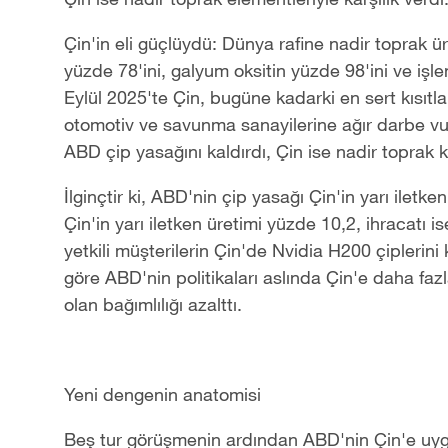
Çin'in eli güçlüydü: Dünya rafine nadir toprak ür
yüzde 78'ini, galyum oksitin yüzde 98'ini ve işl
Eylül 2025'te Çin, bugüne kadarki en sert kısıtl
otomotiv ve savunma sanayilerine ağır darbe vurd
ABD çip yasağını kaldırdı, Çin ise nadir toprak kı
İlginçtir ki, ABD'nin çip yasağı Çin'in yarı iletk
Çin'in yarı iletken üretimi yüzde 10,2, ihracatı i
yetkili müşterilerin Çin'de Nvidia H200 çiplerini 
göre ABD'nin politikaları aslında Çin'e daha fazl
olan bağımlılığı azalttı.
Yeni dengenin anatomisi
Beş tur görüşmenin ardından ABD'nin Çin'e uygul