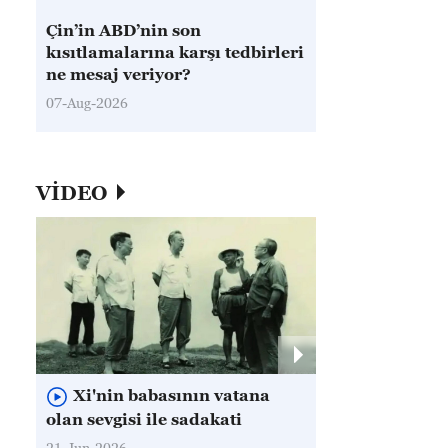
Çin’in ABD’nin son
kısıtlamalarına karşı tedbirleri
ne mesaj veriyor?
07-Aug-2026
VİDEO
Xi'nin babasının vatana
olan sevgisi ile sadakati
21-Jun-2026