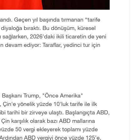
aşandı. Geçen yıl başında tırmanan “tarife
ı diyaloğa bıraktı. Bu dönüşüm, küresel
 sağlarken, 2026'daki ikili ticaretin de yeni
 devam ediyor: Taraflar, yedinci tur için
D Başkanı Trump, "Önce Amerika"
Çin'e yönelik yüzde 10'luk tarife ile ilk
bi tarihi bir zirveye ulaştı. Başlangıçta ABD,
 Çin karşılık olarak bazı ABD mallarına
yüzde 50 vergi ekleyerek toplamı yüzde
i. Ardından ABD vergiyi önce yüzde 125’e,