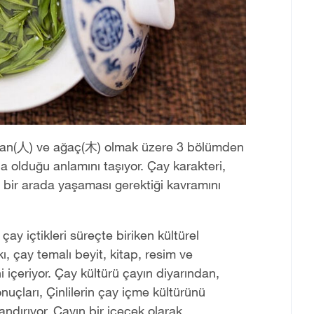
nsan(人) ve ağaç(木) olmak üzere 3 bölümden
da olduğu anlamını taşıyor. Çay karakteri,
 bir arada yaşaması gerektiği kavramını
ay içtikleri süreçte biriken kültürel
kı, çay temalı beyit, kitap, resim ve
i içeriyor. Çay kültürü çayın diyarından,
nuçları, Çinlilerin çay içme kültürünü
ndırıyor. Çayın bir içecek olarak