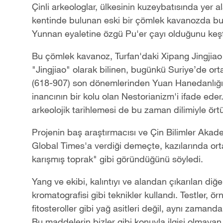
Çinli arkeologlar, ülkesinin kuzeybatısında yer 
kentinde bulunan eski bir çömlek kavanozda bul
Yunnan eyaletine özgü Pu'er çayı olduğunu keşfe
Bu çömlek kavanoz, Turfan'daki Xipang Jingjiao 
"Jingjiao" olarak bilinen, bugünkü Suriye’de or
(618-907) son dönemlerinden Yuan Hanedanlığı'
inancının bir kolu olan Nestorianizm'i ifade eder
arkeolojik tarihlemesi de bu zaman dilimiyle ört
Projenin baş araştırmacısı ve Çin Bilimler Akad
Global Times'a verdiği demeçte, kazılarında orta
karışmış toprak" gibi göründüğünü söyledi.
Yang ve ekibi, kalıntıyı ve alandan çıkarılan diğe
kromatografisi gibi teknikler kullandı. Testler, 
fitosteroller gibi yağ asitleri değil, aynı zamand
Bu maddelerin bizler gibi konuyla ilgisi olmayan