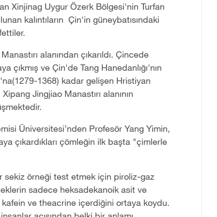
alan Xinjinag Uygur Özerk Bölgesi'nin Turfan
unan kalıntıların Çin'in güneybatısındaki
ttiler.
Manastırı alanından çıkarıldı. Çincede
taya çıkmış ve Çin'de Tang Hanedanlığı'nın
na(1279-1368) kadar gelişen Hristiyan
. Xipang Jingjiao Manastırı alanının
üşmektedir.
emisi Üniversitesi’nden Profesör Yang Yimin,
ya çıkardıkları çömleğin ilk başta "çimlerle
r sekiz örneği test etmek için piroliz-gaz
örneklerin sadece heksadekanoik asit ve
a kafein ve theacrine içerdiğini ortaya koydu.
 insanlar açısından belki bir anlamı