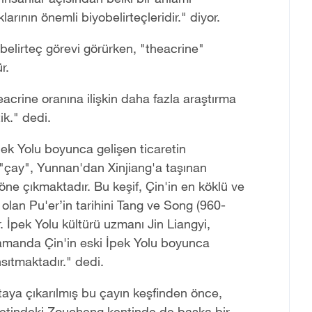
rının önemli biyobelirteçleridir." diyor.
belirteç görevi görürken, "theacrine"
r.
eacrine oranına ilişkin daha fazla araştırma
ik." dedi.
İpek Yolu boyunca gelişen ticaretin
"çay", Yunnan'dan Xinjiang'a taşınan
öne çıkmaktadır. Bu keşif, Çin'in en köklü ve
lan Pu'er’in tarihini Tang ve Song (960-
 İpek Yolu kültürü uzmanı Jin Liangyi,
zamanda Çin'in eski İpek Yolu boyunca
nsıtmaktadır." dedi.
taya çıkarılmış bu çayın keşfinden önce,
etindeki Zoucheng kentinde de başka bir