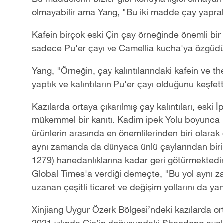
olmayabilir ama Yang, "Bu iki madde çay yaprakla
Kafein birçok eski Çin çay örneğinde önemli bir 
sadece Pu'er çayı ve Camellia kucha'ya özgüdü
Yang, "Örneğin, çay kalıntılarındaki kafein ve th
yaptık ve kalıntıların Pu'er çayı olduğunu keşfett
Kazılarda ortaya çıkarılmış çay kalıntıları, eski 
mükemmel bir kanıtı. Kadim ipek Yolu boyunca 
ürünlerin arasında en önemlilerinden biri olarak 
aynı zamanda da dünyaca ünlü çaylarından biri o
1279) hanedanlıklarına kadar geri götürmektedir.
Global Times'a verdiği demeçte, "Bu yol aynı 
uzanan çeşitli ticaret ve değişim yollarını da ya
Xinjiang Uygur Özerk Bölgesi’ndeki kazılarda or
2021 yılında Çin’in doğusundaki Shandong eyal