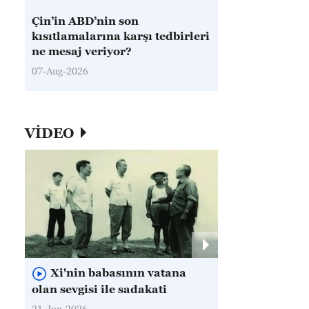
Çin’in ABD’nin son
kısıtlamalarına karşı tedbirleri
ne mesaj veriyor?
07-Aug-2026
VİDEO
Xi'nin babasının vatana
olan sevgisi ile sadakati
21-Jun-2026