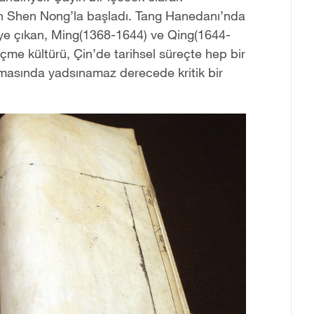
nen Shen Nong’la başladı. Tang Hanedanı’nda
e çıkan, Ming(1368-1644) ve Qing(1644-
me kültürü, Çin’de tarihsel süreçte hep bir
şmasında yadsınamaz derecede kritik bir