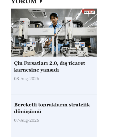
YORUM
Çin Fırsatları 2.0, dış ticaret
karnesine yansıdı
08-Aug-2026
Bereketli toprakların stratejik
dönüşümü
07-Aug-2026