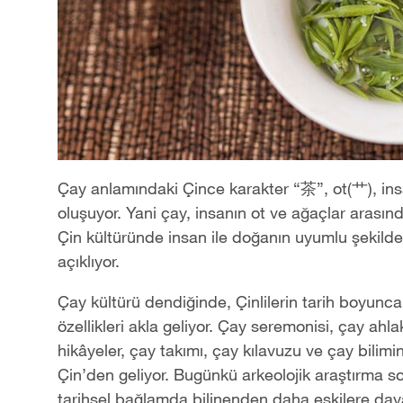
Çay anlamındaki Çince karakter “茶”, ot(艹), i
oluşuyor. Yani çay, insanın ot ve ağaçlar arasın
Çin kültüründe insan ile doğanın uyumlu şekilde
açıklıyor.
Çay kültürü dendiğinde, Çinlilerin tarih boyunca ç
özellikleri akla geliyor. Çay seremonisi, çay ahla
hikâyeler, çay takımı, çay kılavuzu ve çay bilimin
Çin’den geliyor. Bugünkü arkeolojik araştırma so
tarihsel bağlamda bilinenden daha eskilere daya