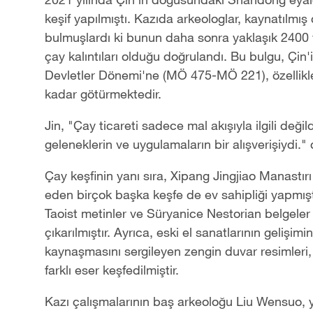
keşif yapılmıştı. Kazıda arkeologlar, kaynatılmış
bulmuşlardı ki bunun daha sonra yaklaşık 2400 y
çay kalıntıları olduğu doğrulandı. Bu bulgu, Çin
Devletler Dönemi'ne (MÖ 475-MÖ 221), özellikle
kadar götürmektedir.
Jin, "Çay ticareti sadece mal akışıyla ilgili deği
geleneklerin ve uygulamaların bir alışverişiydi." 
Çay keşfinin yanı sıra, Xipang Jingjiao Manastırı al
eden birçok başka keşfe de ev sahipliği yapmıştı
Taoist metinler ve Süryanice Nestorian belgeler g
çıkarılmıştır. Ayrıca, eski el sanatlarının gelişimi
kaynaşmasını sergileyen zengin duvar resimleri, 
farklı eser keşfedilmiştir.
Kazı çalışmalarının baş arkeoloğu Liu Wensuo, 