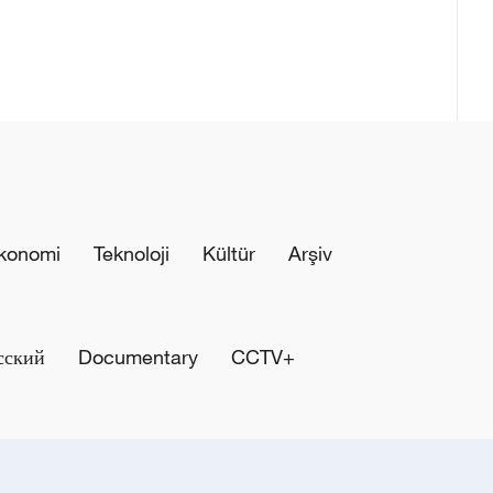
konomi
Teknoloji
Kültür
Arşiv
сский
Documentary
CCTV+