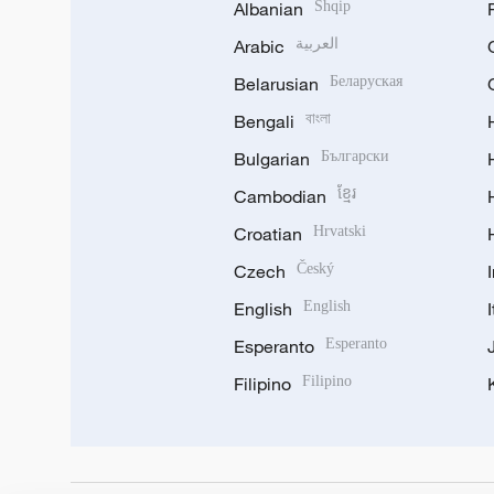
Albanian
Shqip
Arabic
العربية
Belarusian
Беларуская
Bengali
বাংলা
Bulgarian
Български
Cambodian
ខ្មែរ
Croatian
Hrvatski
Czech
Český
English
English
Esperanto
Esperanto
Filipino
Filipino