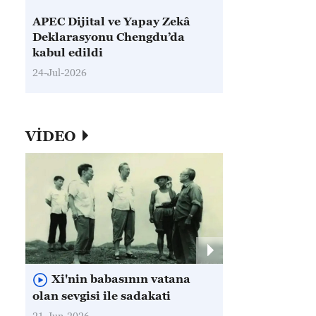
APEC Dijital ve Yapay Zekâ
Deklarasyonu Chengdu’da
kabul edildi
24-Jul-2026
VİDEO
Xi'nin babasının vatana
olan sevgisi ile sadakati
21-Jun-2026