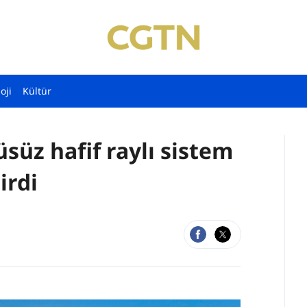
oji
Kültür
üsüz hafif raylı sistem
irdi