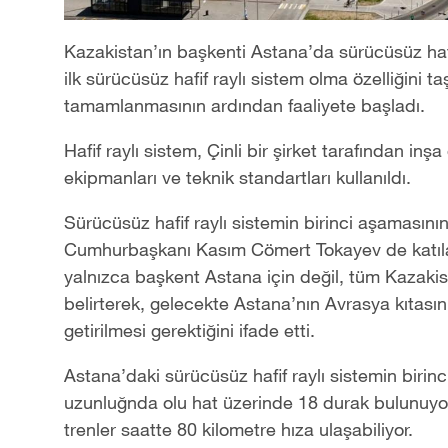
Kazakistan’ın başkenti Astana
’
da sürücüsüz hafi
ilk sürücüsüz hafif raylı sistem olma özelliğini t
tamamlanmasının ardından faaliyete başladı.
Hafif raylı sistem, Çinli bir şirket tarafından inşa
ekipmanları ve teknik standartları kullanıldı.
Sürücüsüz hafif raylı sistemin birinci aşamasını
Cumhurbaşkanı Kasım Cömert Tokayev de katılar
yalnızca başkent Astana için değil, tüm Kazaki
belirterek, gelecekte Astana
’
nın Avrasya kıtasın
getirilmesi gerektiğini ifade etti.
Astana
’
daki sürücüsüz hafif raylı sistemin biri
uzunluğnda olu hat üzerinde 18 durak bulunuyor
trenler saatte 80 kilometre hıza ulaşabiliyor.