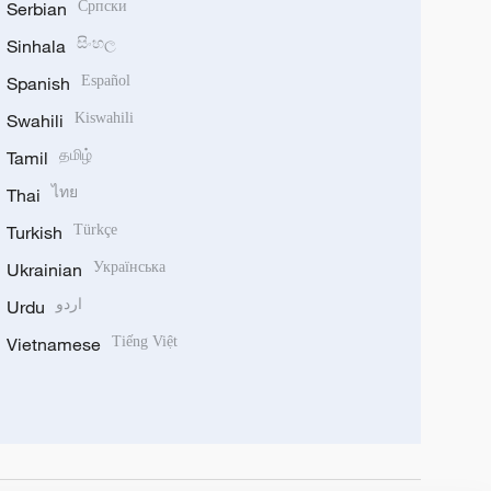
Serbian
Српски
Sinhala
සිංහල
Spanish
Español
Swahili
Kiswahili
Tamil
தமிழ்
Thai
ไทย
Turkish
Türkçe
Ukrainian
Українська
Urdu
اردو
Vietnamese
Tiếng Việt