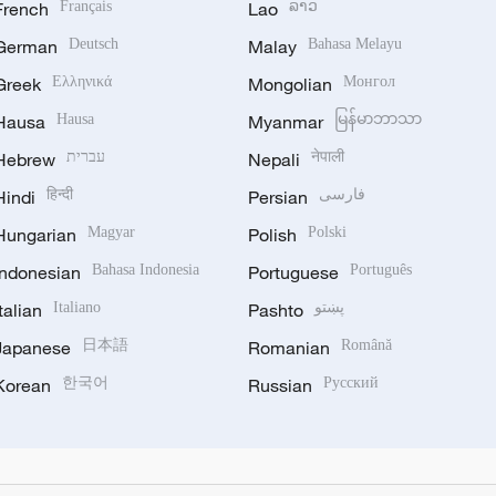
French
Français
Lao
ລາວ
German
Deutsch
Malay
Bahasa Melayu
Greek
Ελληνικά
Mongolian
Монгол
Hausa
Hausa
Myanmar
မြန်မာဘာသာ
Hebrew
עברית
Nepali
नेपाली
Hindi
हिन्दी
Persian
فارسی
Hungarian
Magyar
Polish
Polski
Indonesian
Bahasa Indonesia
Portuguese
Português
Italian
Italiano
Pashto
پښتو
Japanese
日本語
Romanian
Română
Korean
한국어
Russian
Русский