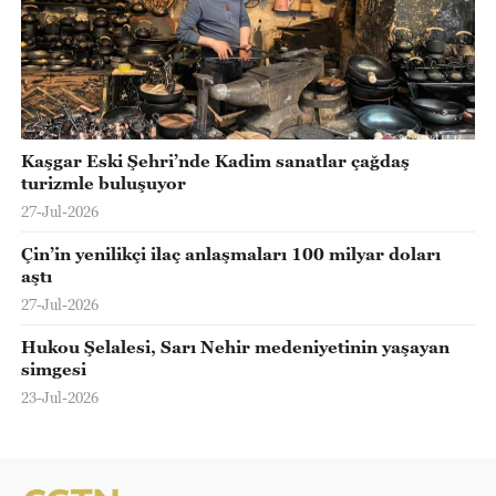
Kaşgar Eski Şehri’nde Kadim sanatlar çağdaş
turizmle buluşuyor
27-Jul-2026
Çin’in yenilikçi ilaç anlaşmaları 100 milyar doları
aştı
27-Jul-2026
Hukou Şelalesi, Sarı Nehir medeniyetinin yaşayan
simgesi
23-Jul-2026