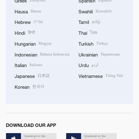
Ελληνικά
Español
Greek
Spanish
Hausa
Kiswahili
Hausa
Swahili
עברית
தமிழ்
Hebrew
Tamil
हिन्दी
ไทย
Hindi
Thai
Magyar
Türkçe
Hungarian
Turkish
Bahasa Indonesia
Українська
Indonesian
Ukrainian
Italiano
اردو
Italian
Urdu
日本語
Tiếng Việt
Japanese
Vietnamese
한국어
Korean
DOWNLOAD OUR APP