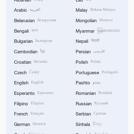
العربية
Bahasa Melayu
Arabic
Malay
Беларуская
Монгол
Belarusian
Mongolian
বাংলা
မြန်မာဘာသာ
Bengali
Myanmar
Български
नेपाली
Bulgarian
Nepali
ខ្មែរ
فارسی
Cambodian
Persian
Hrvatski
Polski
Croatian
Polish
Český
Português
Czech
Portuguese
English
پښتو
English
Pashto
Esperanto
Română
Esperanto
Romanian
Filipino
Русский
Filipino
Russian
Français
Српски
French
Serbian
Deutsch
සිංහල
German
Sinhala