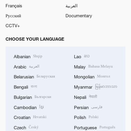
Français
العربية
Русский
Documentary
CCTV+
CHOOSE YOUR LANGUAGE
Shqip
ລາວ
Albanian
Lao
العربية
Bahasa Melayu
Arabic
Malay
Беларуская
Монгол
Belarusian
Mongolian
বাংলা
မြန်မာဘာသာ
Bengali
Myanmar
Български
नेपाली
Bulgarian
Nepali
ខ្មែរ
فارسی
Cambodian
Persian
Hrvatski
Polski
Croatian
Polish
Český
Português
Czech
Portuguese