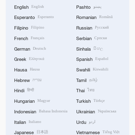
English
پښتو
English
Pashto
Esperanto
Română
Esperanto
Romanian
Filipino
Русский
Filipino
Russian
Français
Српски
French
Serbian
Deutsch
සිංහල
German
Sinhala
Ελληνικά
Español
Greek
Spanish
Hausa
Kiswahili
Hausa
Swahili
עברית
தமிழ்
Hebrew
Tamil
हिन्दी
ไทย
Hindi
Thai
Magyar
Türkçe
Hungarian
Turkish
Bahasa Indonesia
Українська
Indonesian
Ukrainian
Italiano
اردو
Italian
Urdu
日本語
Tiếng Việt
Japanese
Vietnamese