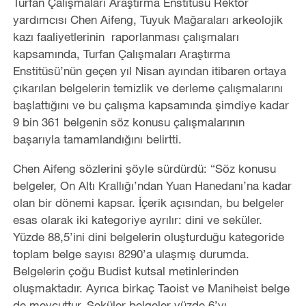
Turfan Çalışmaları Araştırma Enstitüsü Rektör
yardımcısı Chen Aifeng, Tuyuk Mağaraları arkeolojik
kazı faaliyetlerinin raporlanması çalışmaları
kapsamında, Turfan Çalışmaları Araştırma
Enstitüsü’nün geçen yıl Nisan ayından itibaren ortaya
çıkarılan belgelerin temizlik ve derleme çalışmalarını
başlattığını ve bu çalışma kapsamında şimdiye kadar
9 bin 361 belgenin söz konusu çalışmalarının
başarıyla tamamlandığını belirtti.
Chen Aifeng sözlerini şöyle sürdürdü: “Söz konusu
belgeler, On Altı Krallığı’ndan Yuan Hanedanı’na kadar
olan bir dönemi kapsar. İçerik açısından, bu belgeler
esas olarak iki kategoriye ayrılır: dini ve seküler.
Yüzde 88,5’ini dini belgelerin oluşturduğu kategoride
toplam belge sayısı 8290’a ulaşmış durumda.
Belgelerin çoğu Budist kutsal metinlerinden
oluşmaktadır. Ayrıca birkaç Taoist ve Maniheist belge
de mevcuttur. Seküler belgeler yüzde 6’yı