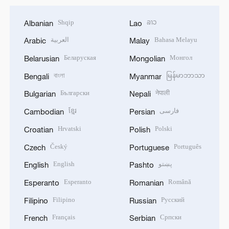
Shqip
ລາວ
Albanian
Lao
العربية
Bahasa Melayu
Arabic
Malay
Беларуская
Монгол
Belarusian
Mongolian
বাংলা
မြန်မာဘာသာ
Bengali
Myanmar
Български
नेपाली
Bulgarian
Nepali
ខ្មែរ
فارسی
Cambodian
Persian
Hrvatski
Polski
Croatian
Polish
Český
Português
Czech
Portuguese
English
پښتو
English
Pashto
Esperanto
Română
Esperanto
Romanian
Filipino
Русский
Filipino
Russian
Français
Српски
French
Serbian