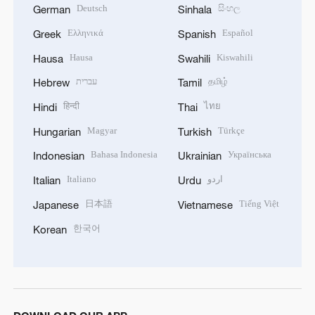
Deutsch
සිංහල
German
Sinhala
Ελληνικά
Español
Greek
Spanish
Hausa
Kiswahili
Hausa
Swahili
עברית
தமிழ்
Hebrew
Tamil
हिन्दी
ไทย
Hindi
Thai
Magyar
Türkçe
Hungarian
Turkish
Bahasa Indonesia
Українська
Indonesian
Ukrainian
Italiano
اردو
Italian
Urdu
日本語
Tiếng Việt
Japanese
Vietnamese
한국어
Korean