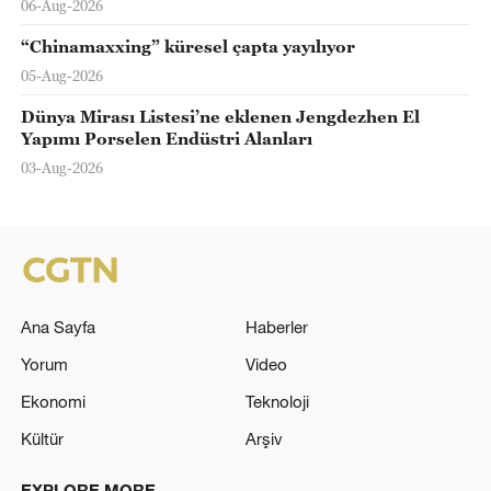
06-Aug-2026
“Chinamaxxing” küresel çapta yayılıyor
05-Aug-2026
Dünya Mirası Listesi’ne eklenen Jengdezhen El
Yapımı Porselen Endüstri Alanları
03-Aug-2026
Ana Sayfa
Haberler
Yorum
Video
Ekonomi
Teknoloji
Kültür
Arşiv
EXPLORE MORE