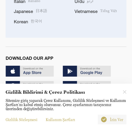
Italiano
اردو
Italian
Urdu
日本語
Tiếng Việt
Japanese
Vietnamese
한국어
Korean
DOWNLOAD OUR APP
Gizlilik Bildirimi & Çerez Politikası
Sitemize giriş yaparak Çerez Kullanımı, Gizlilik Sözleşmesi ve Kullanım
Copyright © 2024 CGTN.
Şartları’nı kabul etmiş olursunuz. Çerez ayarlarınızı tarayıcınız
üzerinden değiştirebilirsiniz.
京ICP备20000184号
Gizlilik Sözleşmesi
Kullanım Şartları
İzin Ver
京公网安备 11010502050052号
Disinformation report hotline: 010-85061466