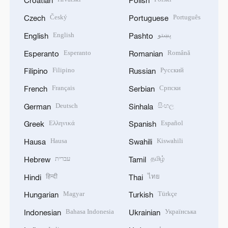
Croatian
Polish
Český
Português
Czech
Portuguese
English
پښتو
English
Pashto
Esperanto
Română
Esperanto
Romanian
Filipino
Русский
Filipino
Russian
Français
Српски
French
Serbian
Deutsch
සිංහල
German
Sinhala
Ελληνικά
Español
Greek
Spanish
Hausa
Kiswahili
Hausa
Swahili
עברית
தமிழ்
Hebrew
Tamil
हिन्दी
ไทย
Hindi
Thai
Magyar
Türkçe
Hungarian
Turkish
Bahasa Indonesia
Українська
Indonesian
Ukrainian