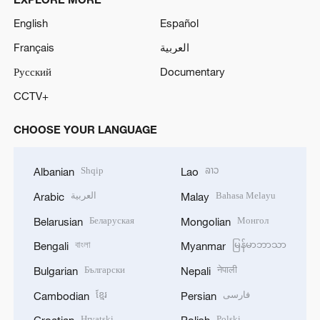
English
Español
Français
العربية
Русский
Documentary
CCTV+
CHOOSE YOUR LANGUAGE
Shqip
ລາວ
Albanian
Lao
العربية
Bahasa Melayu
Arabic
Malay
Беларуская
Монгол
Belarusian
Mongolian
বাংলা
မြန်မာဘာသာ
Bengali
Myanmar
Български
नेपाली
Bulgarian
Nepali
ខ្មែរ
فارسی
Cambodian
Persian
Hrvatski
Polski