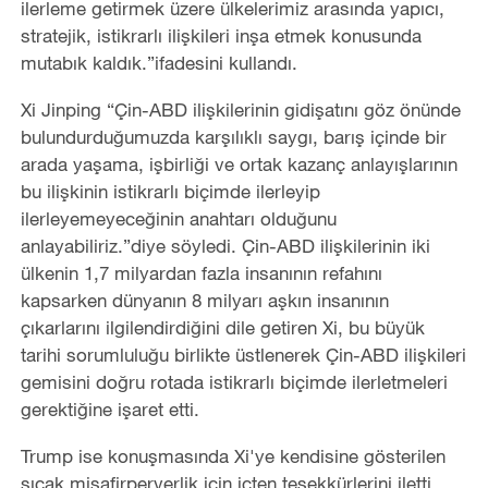
ilerleme getirmek üzere ülkelerimiz arasında yapıcı,
stratejik, istikrarlı ilişkileri inşa etmek konusunda
mutabık kaldık.”ifadesini kullandı.
Xi Jinping “Çin-ABD ilişkilerinin gidişatını göz önünde
bulundurduğumuzda karşılıklı saygı, barış içinde bir
arada yaşama, işbirliği ve ortak kazanç anlayışlarının
bu ilişkinin istikrarlı biçimde ilerleyip
ilerleyemeyeceğinin anahtarı olduğunu
anlayabiliriz.”diye söyledi. Çin-ABD ilişkilerinin iki
ülkenin 1,7 milyardan fazla insanının refahını
kapsarken dünyanın 8 milyarı aşkın insanının
çıkarlarını ilgilendirdiğini dile getiren Xi, bu büyük
tarihi sorumluluğu birlikte üstlenerek Çin-ABD ilişkileri
gemisini doğru rotada istikrarlı biçimde ilerletmeleri
gerektiğine işaret etti.
Trump ise konuşmasında Xi'ye kendisine gösterilen
sıcak misafirperverlik için içten teşekkürlerini iletti.