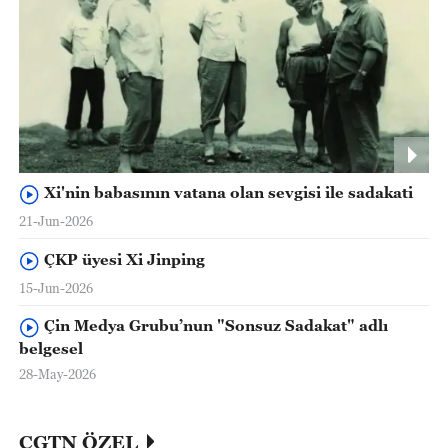
Xi'nin babasının vatana olan sevgisi ile sadakati
21-Jun-2026
ÇKP üyesi Xi Jinping
15-Jun-2026
Çin Medya Grubu’nun "Sonsuz Sadakat" adlı
belgesel
28-May-2026
CGTN ÖZEL