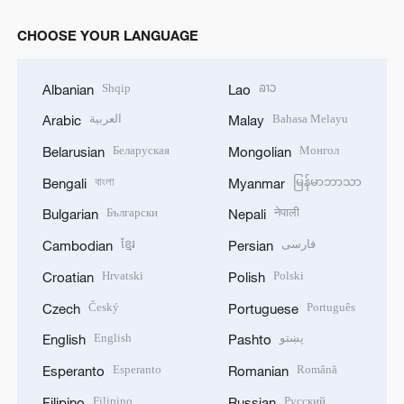
CHOOSE YOUR LANGUAGE
Shqip
ລາວ
Albanian
Lao
العربية
Bahasa Melayu
Arabic
Malay
Беларуская
Монгол
Belarusian
Mongolian
বাংলা
မြန်မာဘာသာ
Bengali
Myanmar
Български
नेपाली
Bulgarian
Nepali
ខ្មែរ
فارسی
Cambodian
Persian
Hrvatski
Polski
Croatian
Polish
Český
Português
Czech
Portuguese
English
پښتو
English
Pashto
Esperanto
Română
Esperanto
Romanian
Filipino
Русский
Filipino
Russian