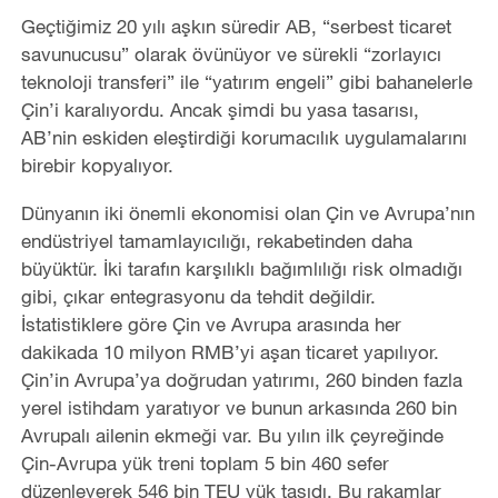
Geçtiğimiz 20 yılı aşkın süredir AB, “serbest ticaret
savunucusu” olarak övünüyor ve sürekli “zorlayıcı
teknoloji transferi” ile “yatırım engeli” gibi bahanelerle
Çin’i karalıyordu. Ancak şimdi bu yasa tasarısı,
AB’nin eskiden eleştirdiği korumacılık uygulamalarını
birebir kopyalıyor.
Dünyanın iki önemli ekonomisi olan Çin ve Avrupa’nın
endüstriyel tamamlayıcılığı, rekabetinden daha
büyüktür. İki tarafın karşılıklı bağımlılığı risk olmadığı
gibi, çıkar entegrasyonu da tehdit değildir.
İstatistiklere göre Çin ve Avrupa arasında her
dakikada 10 milyon RMB’yi aşan ticaret yapılıyor.
Çin’in Avrupa’ya doğrudan yatırımı, 260 binden fazla
yerel istihdam yaratıyor ve bunun arkasında 260 bin
Avrupalı ailenin ekmeği var. Bu yılın ilk çeyreğinde
Çin-Avrupa yük treni toplam 5 bin 460 sefer
düzenleyerek 546 bin TEU yük taşıdı. Bu rakamlar