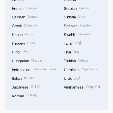
Français
Српски
French
Serbian
Deutsch
සිංහල
German
Sinhala
Ελληνικά
Español
Greek
Spanish
Hausa
Kiswahili
Hausa
Swahili
עברית
தமிழ்
Hebrew
Tamil
हिन्दी
ไทย
Hindi
Thai
Magyar
Türkçe
Hungarian
Turkish
Bahasa Indonesia
Українська
Indonesian
Ukrainian
Italiano
اردو
Italian
Urdu
日本語
Tiếng Việt
Japanese
Vietnamese
한국어
Korean