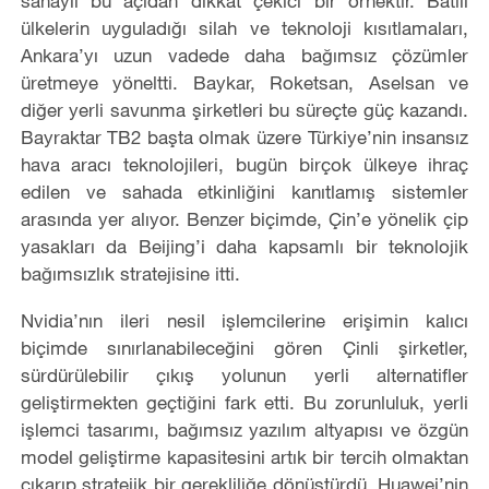
sanayii bu açıdan dikkat çekici bir örnektir. Batılı
ülkelerin uyguladığı silah ve teknoloji kısıtlamaları,
Ankara’yı uzun vadede daha bağımsız çözümler
üretmeye yöneltti. Baykar, Roketsan, Aselsan ve
diğer yerli savunma şirketleri bu süreçte güç kazandı.
Bayraktar TB2 başta olmak üzere Türkiye’nin insansız
hava aracı teknolojileri, bugün birçok ülkeye ihraç
edilen ve sahada etkinliğini kanıtlamış sistemler
arasında yer alıyor. Benzer biçimde, Çin’e yönelik çip
yasakları da Beijing’i daha kapsamlı bir teknolojik
bağımsızlık stratejisine itti.
Nvidia’nın ileri nesil işlemcilerine erişimin kalıcı
biçimde sınırlanabileceğini gören Çinli şirketler,
sürdürülebilir çıkış yolunun yerli alternatifler
geliştirmekten geçtiğini fark etti. Bu zorunluluk, yerli
işlemci tasarımı, bağımsız yazılım altyapısı ve özgün
model geliştirme kapasitesini artık bir tercih olmaktan
çıkarıp stratejik bir gerekliliğe dönüştürdü. Huawei’nin