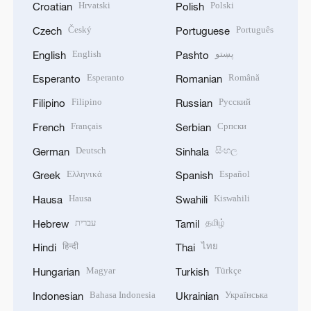
Hrvatski
Polski
Croatian
Polish
Český
Português
Czech
Portuguese
English
پښتو
English
Pashto
Esperanto
Română
Esperanto
Romanian
Filipino
Русский
Filipino
Russian
Français
Српски
French
Serbian
Deutsch
සිංහල
German
Sinhala
Ελληνικά
Español
Greek
Spanish
Hausa
Kiswahili
Hausa
Swahili
עברית
தமிழ்
Hebrew
Tamil
हिन्दी
ไทย
Hindi
Thai
Magyar
Türkçe
Hungarian
Turkish
Bahasa Indonesia
Українська
Indonesian
Ukrainian