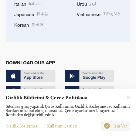
Italiano
اردو
Italian
Urdu
日本語
Tiếng Việt
Japanese
Vietnamese
한국어
Korean
DOWNLOAD OUR APP
Gizlilik Bildirimi & Çerez Politikası
Sitemize giriş yaparak Çerez Kullanımı, Gizlilik Sözleşmesi ve Kullanım
Copyright © 2024 CGTN.
Şartları’nı kabul etmiş olursunuz. Çerez ayarlarınızı tarayıcınız
üzerinden değiştirebilirsiniz.
京ICP备20000184号
Gizlilik Sözleşmesi
Kullanım Şartları
İzin Ver
京公网安备 11010502050052号