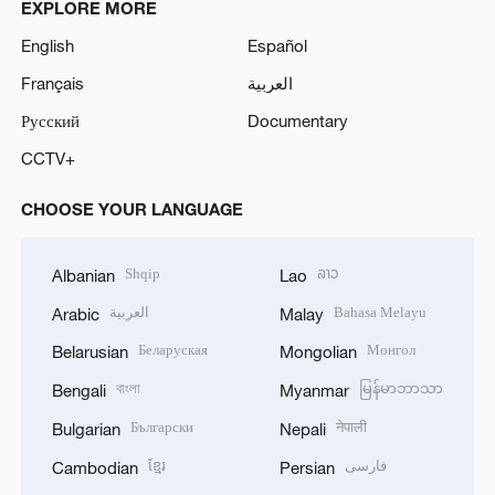
EXPLORE MORE
English
Español
Français
العربية
Русский
Documentary
CCTV+
CHOOSE YOUR LANGUAGE
Shqip
ລາວ
Albanian
Lao
العربية
Bahasa Melayu
Arabic
Malay
Беларуская
Монгол
Belarusian
Mongolian
বাংলা
မြန်မာဘာသာ
Bengali
Myanmar
Български
नेपाली
Bulgarian
Nepali
ខ្មែរ
فارسی
Cambodian
Persian