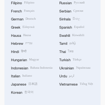
Filipino
Русский
Filipino
Russian
Français
Српски
French
Serbian
Deutsch
සිංහල
German
Sinhala
Ελληνικά
Español
Greek
Spanish
Hausa
Kiswahili
Hausa
Swahili
עברית
தமிழ்
Hebrew
Tamil
हिन्दी
ไทย
Hindi
Thai
Magyar
Türkçe
Hungarian
Turkish
Bahasa Indonesia
Українська
Indonesian
Ukrainian
Italiano
اردو
Italian
Urdu
日本語
Tiếng Việt
Japanese
Vietnamese
한국어
Korean