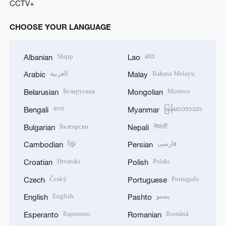
CCTV+
CHOOSE YOUR LANGUAGE
Shqip
ລາວ
Albanian
Lao
العربية
Bahasa Melayu
Arabic
Malay
Беларуская
Монгол
Belarusian
Mongolian
বাংলা
မြန်မာဘာသာ
Bengali
Myanmar
Български
नेपाली
Bulgarian
Nepali
ខ្មែរ
فارسی
Cambodian
Persian
Hrvatski
Polski
Croatian
Polish
Český
Português
Czech
Portuguese
English
پښتو
English
Pashto
Esperanto
Română
Esperanto
Romanian