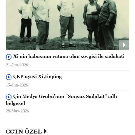
Xi'nin babasının vatana olan sevgisi ile sadakati
21-Jun-2026
ÇKP üyesi Xi Jinping
15-Jun-2026
Çin Medya Grubu’nun "Sonsuz Sadakat" adlı
belgesel
28-May-2026
CGTN ÖZEL