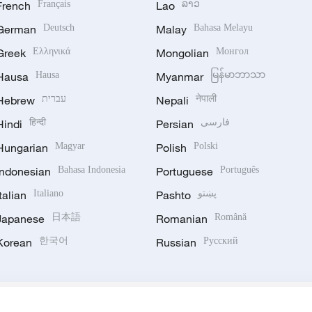
French
Français
Lao
ລາວ
German
Deutsch
Malay
Bahasa Melayu
Greek
Ελληνικά
Mongolian
Монгол
Hausa
Hausa
Myanmar
မြန်မာဘာသာ
Hebrew
עברית
Nepali
नेपाली
Hindi
हिन्दी
Persian
فارسی
Hungarian
Magyar
Polish
Polski
Indonesian
Bahasa Indonesia
Portuguese
Português
Italian
Italiano
Pashto
پښتو
Japanese
日本語
Romanian
Română
Korean
한국어
Russian
Русский