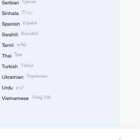
Serbian
Српски
Sinhala
සිංහල
Spanish
Español
Swahili
Kiswahili
Tamil
தமிழ்
Thai
ไทย
Turkish
Türkçe
Ukrainian
Українська
Urdu
اردو
Vietnamese
Tiếng Việt