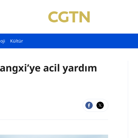
oji
Kültür
angxi’ye acil yardım