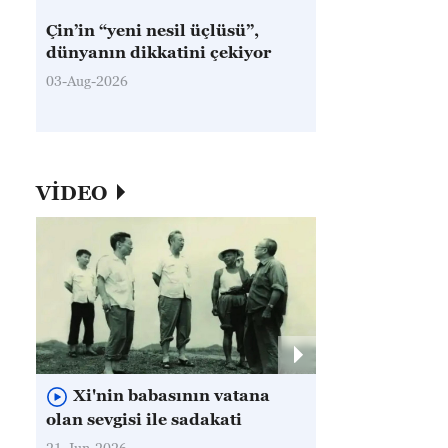
Çin’in “yeni nesil üçlüsü”,
dünyanın dikkatini çekiyor
03-Aug-2026
VİDEO
Xi'nin babasının vatana
olan sevgisi ile sadakati
21-Jun-2026