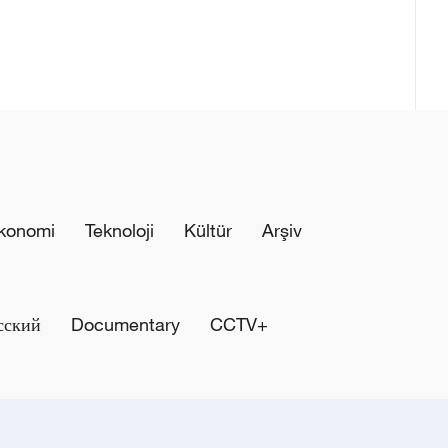
konomi
Teknoloji
Kültür
Arşiv
сский
Documentary
CCTV+