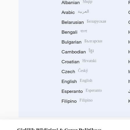
Albanian
Shqip
Arabic
العربية
Belarusian
Беларуская
Bengali
বাংলা
Bulgarian
Български
Cambodian
ខ្មែរ
Croatian
Hrvatski
Czech
Český
English
English
Esperanto
Esperanto
Filipino
Filipino