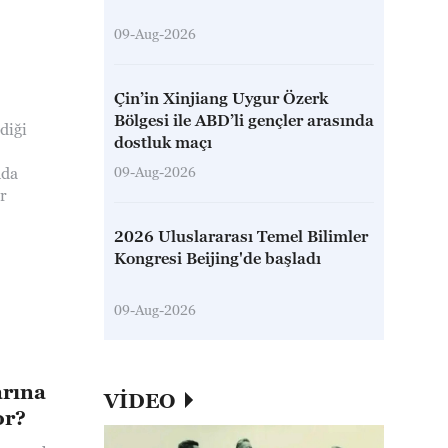
09-Aug-2026
Çin’in Xinjiang Uygur Özerk
Bölgesi ile ABD’li gençler arasında
diği
dostluk maçı
09-Aug-2026
nda
r
2026 Uluslararası Temel Bilimler
Kongresi Beijing'de başladı
09-Aug-2026
arına
VİDEO
or?