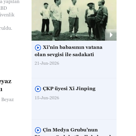
ta yapılan
 ABD
üvenlik
ruldu.
Xi'nin babasının vatana
olan sevgisi ile sadakati
21-Jun-2026
eyaz
ı
ÇKP üyesi Xi Jinping
15-Jun-2026
 Beyaz
Çin Medya Grubu’nun