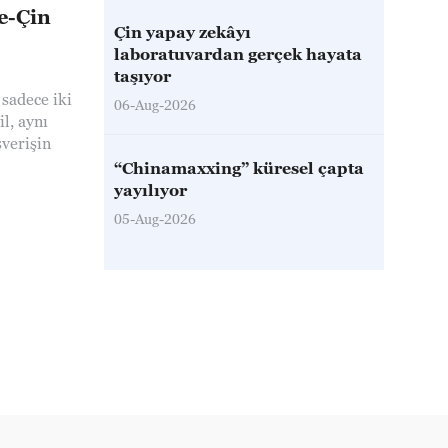
e-Çin
Çin yapay zekâyı
laboratuvardan gerçek hayata
taşıyor
 sadece iki
06-Aug-2026
l, aynı
şverişin
“Chinamaxxing” küresel çapta
yayılıyor
05-Aug-2026