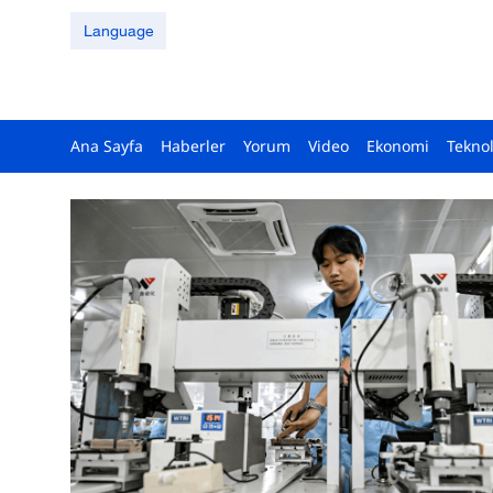
Language
Ana Sayfa
Haberler
Yorum
Video
Ekonomi
Teknol