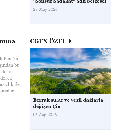
"Sonsuz Sadakat" adlı belgesel
28-May-2026
onuna
CGTN ÖZEL
k Plan’ın
aşından bu
nda bir
ederek
sızlık ile
ışmalar
Berrak sular ve yeşil dağlarla
değişen Çin
06-Aug-2026