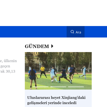
Ara
GÜNDEM
e, ülkenin
i geçen
rak 30,13
Uluslararası heyet Xinjiang’daki
gelişmeleri yerinde inceledi