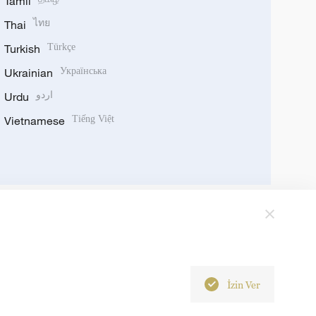
Tamil
Thai
ไทย
Turkish
Türkçe
Ukrainian
Українська
Urdu
اردو
Vietnamese
Tiếng Việt
İzin Ver