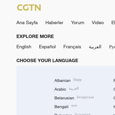
Ana Sayfa
Haberler
Yorum
Video
E
EXPLORE MORE
English
Español
Français
العربية
Ру
CHOOSE YOUR LANGUAGE
Albanian
Shqip
Arabic
العربية
Belarusian
Беларуская
Bengali
বাংলা
Български