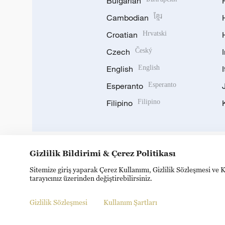
Bulgarian
Cambodian
ខ្មែរ
Croatian
Hrvatski
Czech
Český
English
English
Esperanto
Esperanto
Filipino
Filipino
Gizlilik Bildirimi & Çerez Politikası
DOWNLOAD OUR APP
Sitemize giriş yaparak Çerez Kullanımı, Gizlilik Sözleşmesi ve K
tarayıcınız üzerinden değiştirebilirsiniz.
Gizlilik Sözleşmesi
Kullanım Şartları