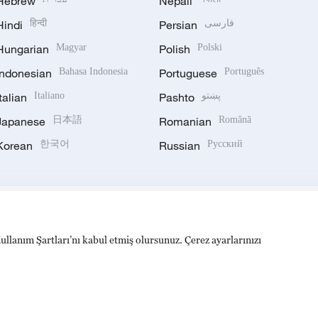
Hebrew
Nepali
Hindi
हिन्दी
Persian
فارسی
Hungarian
Magyar
Polish
Polski
Indonesian
Bahasa Indonesia
Portuguese
Português
Italian
Italiano
Pashto
پښتو
Japanese
日本語
Romanian
Română
Korean
한국어
Russian
Русский
ullanım Şartları’nı kabul etmiş olursunuz. Çerez ayarlarınızı