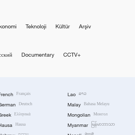
konomi
Teknoloji
Kültür
Arşiv
сский
Documentary
CCTV+
French
Français
Lao
ລາວ
German
Deutsch
Malay
Bahasa Melayu
Greek
Ελληνικά
Mongolian
Монгол
Hausa
Hausa
Myanmar
မြန်မာဘာသာ
עברית
नेपाली