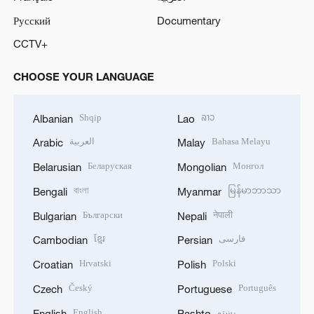
Русский
Documentary
CCTV+
CHOOSE YOUR LANGUAGE
Shqip
ລາວ
Albanian
Lao
العربية
Bahasa Melayu
Arabic
Malay
Беларуская
Монгол
Belarusian
Mongolian
বাংলা
မြန်မာဘာသာ
Bengali
Myanmar
Български
नेपाली
Bulgarian
Nepali
ខ្មែរ
فارسی
Cambodian
Persian
Hrvatski
Polski
Croatian
Polish
Český
Português
Czech
Portuguese
English
پښتو
English
Pashto