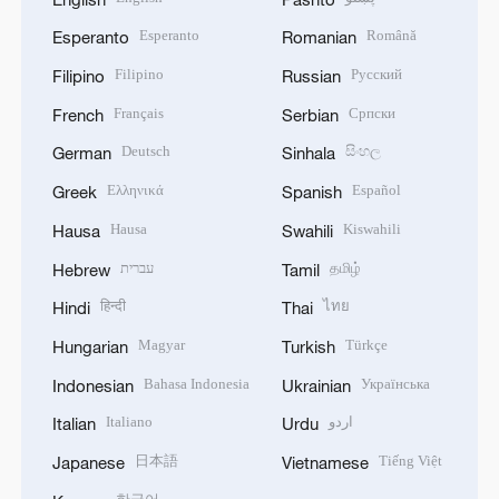
Esperanto
Română
Esperanto
Romanian
Filipino
Русский
Filipino
Russian
Français
Српски
French
Serbian
Deutsch
සිංහල
German
Sinhala
Ελληνικά
Español
Greek
Spanish
Hausa
Kiswahili
Hausa
Swahili
עברית
தமிழ்
Hebrew
Tamil
हिन्दी
ไทย
Hindi
Thai
Magyar
Türkçe
Hungarian
Turkish
Bahasa Indonesia
Українська
Indonesian
Ukrainian
Italiano
اردو
Italian
Urdu
日本語
Tiếng Việt
Japanese
Vietnamese