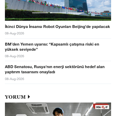
İkinci Dünya İnsansı Robot Oyunları Beijing’de yapılacak
08-Aug-2026
BM’den Yemen uyarısı: “Kapsamlı çatışma riski en
yüksek seviyede”
08-Aug-2026
ABD Senatosu, Rusya'nın enerji sektörünü hedef alan
yaptırım tasarısını onayladı
08-Aug-2026
YORUM