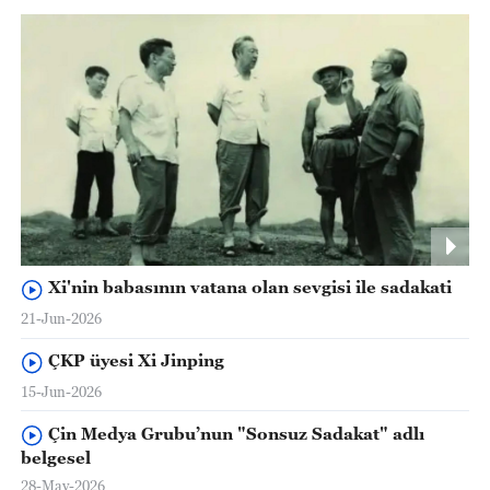
Xi'nin babasının vatana olan sevgisi ile sadakati
21-Jun-2026
ÇKP üyesi Xi Jinping
15-Jun-2026
Çin Medya Grubu’nun "Sonsuz Sadakat" adlı
belgesel
28-May-2026