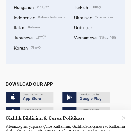
Magyar
Türkçe
Hungarian
Turkish
Bahasa Indonesia
Українська
Indonesian
Ukrainian
Italiano
اردو
Italian
Urdu
日本語
Tiếng Việt
Japanese
Vietnamese
한국어
Korean
DOWNLOAD OUR APP
Gizlilik Bildirimi & Çerez Politikası
Sitemize giriş yaparak Çerez Kullanımı, Gizlilik Sözleşmesi ve Kullanım
Copyright © 2024 CGTN.
Şartları’nı kabul etmiş olursunuz. Çerez ayarlarınızı tarayıcınız