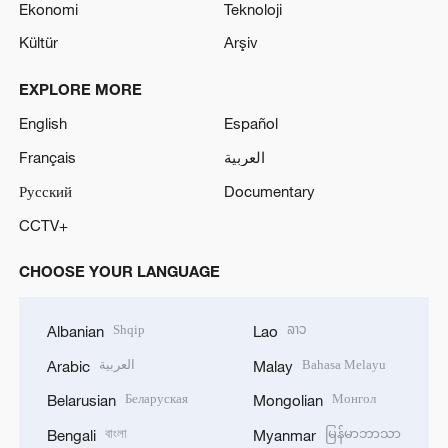
Ekonomi
Teknoloji
Kültür
Arşiv
EXPLORE MORE
English
Español
Français
العربية
Русский
Documentary
CCTV+
CHOOSE YOUR LANGUAGE
Shqip
ລາວ
Albanian
Lao
العربية
Bahasa Melayu
Arabic
Malay
Беларуская
Монгол
Belarusian
Mongolian
বাংলা
မြန်မာဘာသာ
Bengali
Myanmar