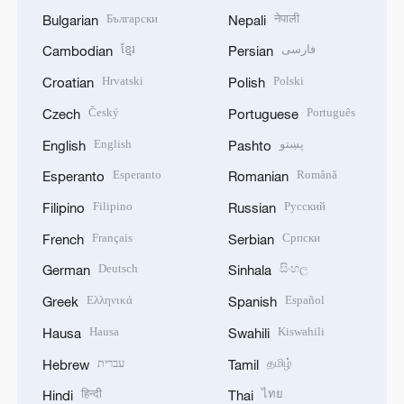
Български
नेपाली
Bulgarian
Nepali
ខ្មែរ
فارسی
Cambodian
Persian
Hrvatski
Polski
Croatian
Polish
Český
Português
Czech
Portuguese
English
پښتو
English
Pashto
Esperanto
Română
Esperanto
Romanian
Filipino
Русский
Filipino
Russian
Français
Српски
French
Serbian
Deutsch
සිංහල
German
Sinhala
Ελληνικά
Español
Greek
Spanish
Hausa
Kiswahili
Hausa
Swahili
עברית
தமிழ்
Hebrew
Tamil
हिन्दी
ไทย
Hindi
Thai