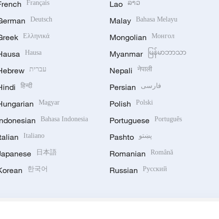
French
Français
Lao
ລາວ
German
Deutsch
Malay
Bahasa Melayu
Greek
Ελληνικά
Mongolian
Монгол
Hausa
Hausa
Myanmar
မြန်မာဘာသာ
Hebrew
עברית
Nepali
नेपाली
Hindi
हिन्दी
Persian
فارسی
Hungarian
Magyar
Polish
Polski
Indonesian
Bahasa Indonesia
Portuguese
Português
Italian
Italiano
Pashto
پښتو
Japanese
日本語
Romanian
Română
Korean
한국어
Russian
Русский