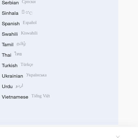
Serbian
Српски
Sinhala
සිංහල
Spanish
Español
Swahili
Kiswahili
Tamil
தமிழ்
Thai
ไทย
Turkish
Türkçe
Ukrainian
Українська
Urdu
اردو
Vietnamese
Tiếng Việt