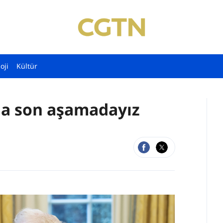
oji
Kültür
da son aşamadayız