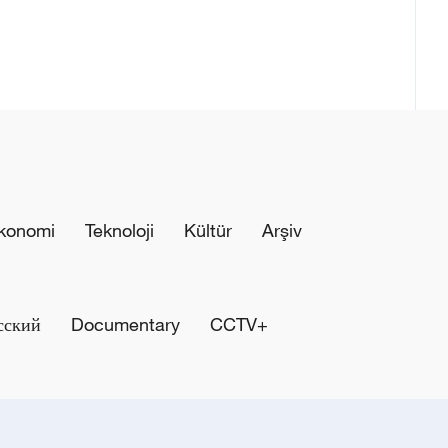
konomi
Teknoloji
Kültür
Arşiv
сский
Documentary
CCTV+