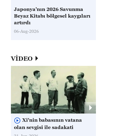
Japonya’nın 2026 Savunma
Beyaz Kitabı bölgesel kaygıları
artırdı
06-Aug-2026
VİDEO
Xi'nin babasının vatana
olan sevgisi ile sadakati
21-Jun-2026