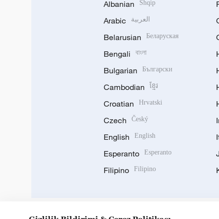
Albanian
Shqip
Arabic
العربية
Belarusian
Беларуская
Bengali
বাংলা
Bulgarian
Български
Cambodian
ខ្មែរ
Croatian
Hrvatski
Czech
Český
English
English
Esperanto
Esperanto
Filipino
Filipino