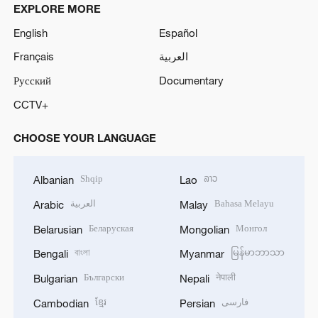
EXPLORE MORE
English
Español
Français
العربية
Русский
Documentary
CCTV+
CHOOSE YOUR LANGUAGE
Shqip
ລາວ
Albanian
Lao
العربية
Bahasa Melayu
Arabic
Malay
Беларуская
Монгол
Belarusian
Mongolian
বাংলা
မြန်မာဘာသာ
Bengali
Myanmar
Български
नेपाली
Bulgarian
Nepali
ខ្មែរ
فارسی
Cambodian
Persian