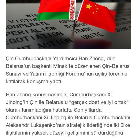
Çin Cumhurbaşkanı Yardımcısı Han Zheng, dün
Belarus
’
un başkenti Minsk
’
te düzenlenen Çin-Belarus
Sanayi ve Yatırım İşbirliği Forumu
’
nun açılış törenine
katılarak konuşma yaptı.
Han Zheng konuşmasında, Cumhurbaşkanı Xi
Jinping
’
in Çin ile Belarus
’
u
“
gerçek dost ve iyi ortak”
olarak tanımladığını hatırlattı. Son yıllarda
Cumhurbaşkanı Xi Jinping ile Belarus Cumhurbaşkanı
Aleksandr Lukaşenko
’
nun stratejik liderliğinde iki ülke
ilişkilerinin yüksek düzeyli gelişimini sürdürdüğünü