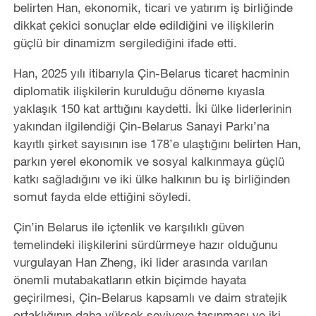
belirten Han, ekonomik, ticari ve yatırım iş birliğinde
dikkat çekici sonuçlar elde edildiğini ve ilişkilerin
güçlü bir dinamizm sergilediğini ifade etti.
Han, 2025 yılı itibarıyla Çin-Belarus ticaret hacminin
diplomatik ilişkilerin kurulduğu döneme kıyasla
yaklaşık 150 kat arttığını kaydetti. İki ülke liderlerinin
yakından ilgilendiği Çin-Belarus Sanayi Parkı’na
kayıtlı şirket sayısının ise 178
’
e ulaştığını belirten Han,
parkın yerel ekonomik ve sosyal kalkınmaya güçlü
katkı sağladığını ve iki ülke halkının bu iş birliğinden
somut fayda elde ettiğini söyledi.
Çin
’
in Belarus ile içtenlik ve karşılıklı güven
temelindeki ilişkilerini sürdürmeye hazır olduğunu
vurgulayan Han Zheng, iki lider arasında varılan
önemli mutabakatların etkin biçimde hayata
geçirilmesi, Çin-Belarus kapsamlı ve daim stratejik
ortaklığının daha yüksek seviyeye taşınması ve iki