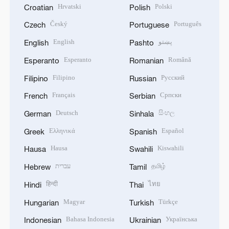
Hrvatski
Polski
Croatian
Polish
Český
Português
Czech
Portuguese
English
پښتو
English
Pashto
Esperanto
Română
Esperanto
Romanian
Filipino
Русский
Filipino
Russian
Français
Српски
French
Serbian
Deutsch
සිංහල
German
Sinhala
Ελληνικά
Español
Greek
Spanish
Hausa
Kiswahili
Hausa
Swahili
עברית
தமிழ்
Hebrew
Tamil
हिन्दी
ไทย
Hindi
Thai
Magyar
Türkçe
Hungarian
Turkish
Bahasa Indonesia
Українська
Indonesian
Ukrainian