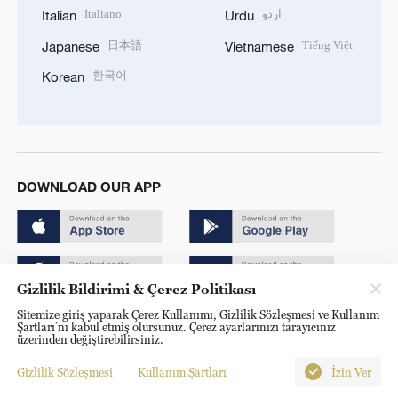
Italiano
اردو
Italian
Urdu
日本語
Tiếng Việt
Japanese
Vietnamese
한국어
Korean
DOWNLOAD OUR APP
Gizlilik Bildirimi & Çerez Politikası
Sitemize giriş yaparak Çerez Kullanımı, Gizlilik Sözleşmesi ve Kullanım
Copyright © 2024 CGTN.
Şartları’nı kabul etmiş olursunuz. Çerez ayarlarınızı tarayıcınız
üzerinden değiştirebilirsiniz.
京ICP备20000184号
Gizlilik Sözleşmesi
Kullanım Şartları
İzin Ver
京公网安备 11010502050052号