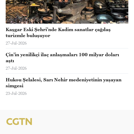
Kaşgar Eski Şehri’nde Kadim sanatlar çağdaş
turizmle buluşuyor
27-Jul-2026
Çin’in yenilikçi ilaç anlaşmaları 100 milyar doları
aştı
27-Jul-2026
Hukou Şelalesi, Sarı Nehir medeniyetinin yaşayan
simgesi
23-Jul-2026