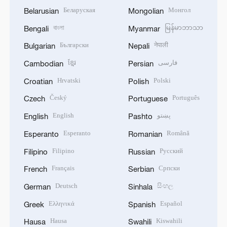
Беларуская
Монгол
Belarusian
Mongolian
বাংলা
မြန်မာဘာသာ
Bengali
Myanmar
Български
नेपाली
Bulgarian
Nepali
ខ្មែរ
فارسی
Cambodian
Persian
Hrvatski
Polski
Croatian
Polish
Český
Português
Czech
Portuguese
English
پښتو
English
Pashto
Esperanto
Română
Esperanto
Romanian
Filipino
Русский
Filipino
Russian
Français
Српски
French
Serbian
Deutsch
සිංහල
German
Sinhala
Ελληνικά
Español
Greek
Spanish
Hausa
Kiswahili
Hausa
Swahili