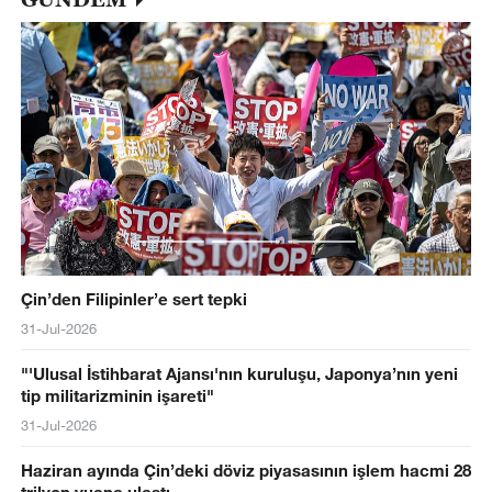
Çin’den Filipinler’e sert tepki
31-Jul-2026
"'Ulusal İstihbarat Ajansı'nın kuruluşu, Japonya’nın yeni
tip militarizminin işareti"
31-Jul-2026
Haziran ayında Çin’deki döviz piyasasının işlem hacmi 28