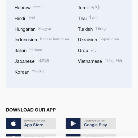
עברית
தமிழ்
Hebrew
Tamil
हिन्दी
ไทย
Hindi
Thai
Magyar
Türkçe
Hungarian
Turkish
Bahasa Indonesia
Українська
Indonesian
Ukrainian
Italiano
اردو
Italian
Urdu
日本語
Tiếng Việt
Japanese
Vietnamese
한국어
Korean
DOWNLOAD OUR APP