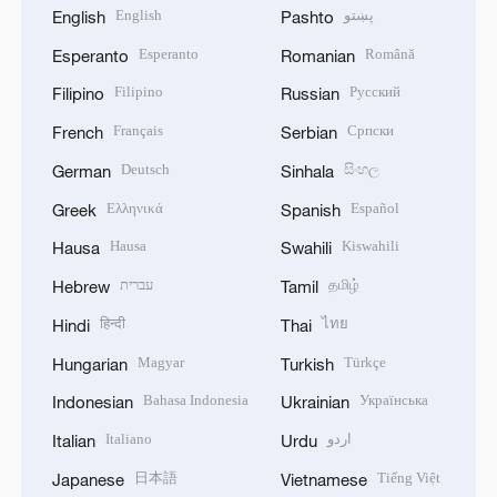
English
پښتو
English
Pashto
Esperanto
Română
Esperanto
Romanian
Filipino
Русский
Filipino
Russian
Français
Српски
French
Serbian
Deutsch
සිංහල
German
Sinhala
Ελληνικά
Español
Greek
Spanish
Hausa
Kiswahili
Hausa
Swahili
עברית
தமிழ்
Hebrew
Tamil
हिन्दी
ไทย
Hindi
Thai
Magyar
Türkçe
Hungarian
Turkish
Bahasa Indonesia
Українська
Indonesian
Ukrainian
Italiano
اردو
Italian
Urdu
日本語
Tiếng Việt
Japanese
Vietnamese