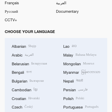
Français
العربية
Русский
Documentary
CCTV+
CHOOSE YOUR LANGUAGE
Shqip
ລາວ
Albanian
Lao
العربية
Bahasa Melayu
Arabic
Malay
Беларуская
Монгол
Belarusian
Mongolian
বাংলা
မြန်မာဘာသာ
Bengali
Myanmar
Български
नेपाली
Bulgarian
Nepali
ខ្មែរ
فارسی
Cambodian
Persian
Hrvatski
Polski
Croatian
Polish
Český
Português
Czech
Portuguese