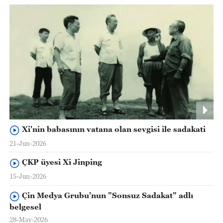
Xi'nin babasının vatana olan sevgisi ile sadakati
21-Jun-2026
ÇKP üyesi Xi Jinping
15-Jun-2026
Çin Medya Grubu’nun "Sonsuz Sadakat" adlı
belgesel
28-May-2026