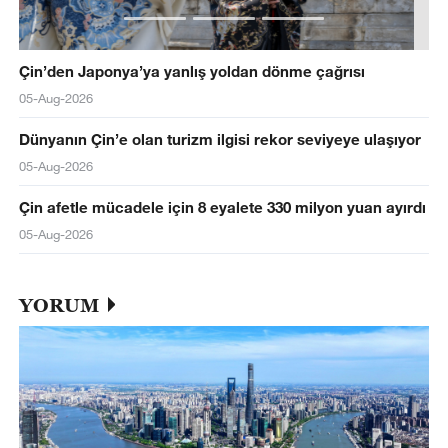
Çin’den Japonya’ya yanlış yoldan dönme çağrısı
05-Aug-2026
Dünyanın Çin’e olan turizm ilgisi rekor seviyeye ulaşıyor
05-Aug-2026
Çin afetle mücadele için 8 eyalete 330 milyon yuan ayırdı
05-Aug-2026
YORUM