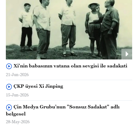
Xi'nin babasının vatana olan sevgisi ile sadakati
21-Jun-2026
ÇKP üyesi Xi Jinping
15-Jun-2026
Çin Medya Grubu’nun "Sonsuz Sadakat" adlı
belgesel
28-May-2026