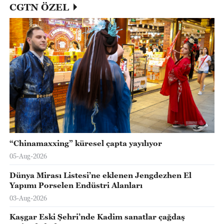
CGTN ÖZEL
“Chinamaxxing” küresel çapta yayılıyor
05-Aug-2026
Dünya Mirası Listesi’ne eklenen Jengdezhen El
Yapımı Porselen Endüstri Alanları
03-Aug-2026
Kaşgar Eski Şehri’nde Kadim sanatlar çağdaş