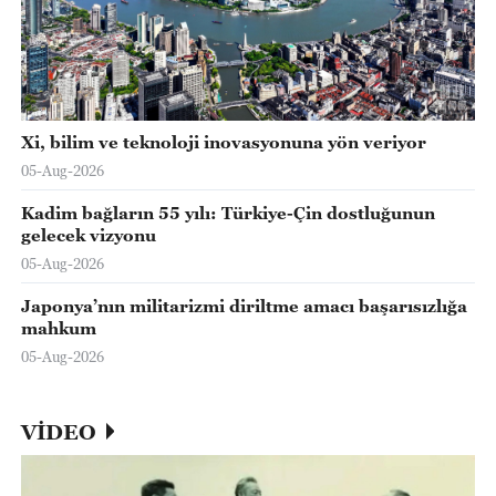
Xi, bilim ve teknoloji inovasyonuna yön veriyor
05-Aug-2026
Kadim bağların 55 yılı: Türkiye-Çin dostluğunun
gelecek vizyonu
05-Aug-2026
Japonya’nın militarizmi diriltme amacı başarısızlığa
mahkum
05-Aug-2026
VİDEO