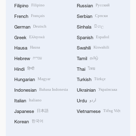
Filipino
Русский
Filipino
Russian
Français
Српски
French
Serbian
Deutsch
සිංහල
German
Sinhala
Ελληνικά
Español
Greek
Spanish
Hausa
Kiswahili
Hausa
Swahili
עברית
தமிழ்
Hebrew
Tamil
हिन्दी
ไทย
Hindi
Thai
Magyar
Türkçe
Hungarian
Turkish
Bahasa Indonesia
Українська
Indonesian
Ukrainian
Italiano
اردو
Italian
Urdu
日本語
Tiếng Việt
Japanese
Vietnamese
한국어
Korean