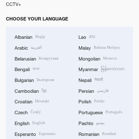
CCTV+
CHOOSE YOUR LANGUAGE
Shqip
ລາວ
Albanian
Lao
العربية
Bahasa Melayu
Arabic
Malay
Беларуская
Монгол
Belarusian
Mongolian
বাংলা
မြန်မာဘာသာ
Bengali
Myanmar
Български
नेपाली
Bulgarian
Nepali
ខ្មែរ
فارسی
Cambodian
Persian
Hrvatski
Polski
Croatian
Polish
Český
Português
Czech
Portuguese
English
پښتو
English
Pashto
Esperanto
Română
Esperanto
Romanian