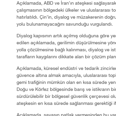
Açıklamada, ABD ve İran’ın ateşkesi sağlayara
çalışmasının bölgedeki ülkeler ve uluslararası 
hatırlatıldı. Çin’in, diyalog ve müzakerenin doğr
yolu bulunamayacağını savunduğu vurgulandı.
Diyalog kapısının artık açılmış olduğuna göre y
edilen açıklamada, gerilimin düşürülmesine yönel
yolla çözülmesine bağlı kalınması, diyalog ve ist
tarafların kaygılarını dikkate alan bir çözüm planı
Açıklamada, küresel endüstri ve tedarik zincirlerin
güvence altına almak amacıyla, uluslararası top
gemi trafiğinin mümkün olan en kısa sürede yen
Doğu ve Körfez bölgesinde barış ve istikrarın bi
sürdürülebilir bir bölgesel güvenlik çerçevesi ol
ateşkesin en kısa sürede sağlanması gerektiği if
Açıklamada, savaşın patlak vermesinden bu yan