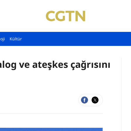
oji
Kültür
log ve ateşkes çağrısını