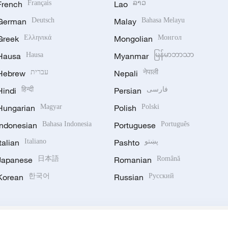
French
Français
Lao
ລາວ
German
Deutsch
Malay
Bahasa Melayu
Greek
Ελληνικά
Mongolian
Монгол
Hausa
Hausa
Myanmar
မြန်မာဘာသာ
Hebrew
עברית
Nepali
नेपाली
Hindi
हिन्दी
Persian
فارسی
Hungarian
Magyar
Polish
Polski
Indonesian
Bahasa Indonesia
Portuguese
Português
Italian
Italiano
Pashto
پښتو
Japanese
日本語
Romanian
Română
Korean
한국어
Russian
Русский