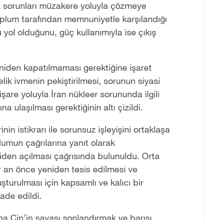
k sorunları müzakere yoluyla çözmeye
toplum tarafından memnuniyetle karşılandığı
u yol olduğunu, güç kullanımıyla ise çıkış
eniden kapatılmaması gerektiğine işaret
ik ivmenin pekiştirilmesi, sorunun siyasi
işare yoluyla İran nükleer sorununda ilgili
na ulaşılması gerektiğinin altı çizildi.
in istikrarı ile sorunsuz işleyişini ortaklaşa
lumun çağrılarına yanıt olarak
iden açılması çağrısında bulunuldu. Orta
r an önce yeniden tesis edilmesi ve
uşturulması için kapsamlı ve kalıcı bir
ade edildi.
a Çin’in savaşı sonlandırmak ve barışı