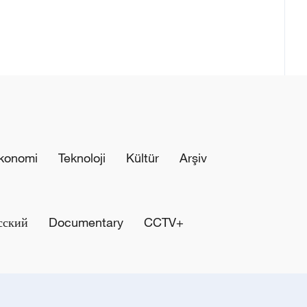
konomi
Teknoloji
Kültür
Arşiv
сский
Documentary
CCTV+