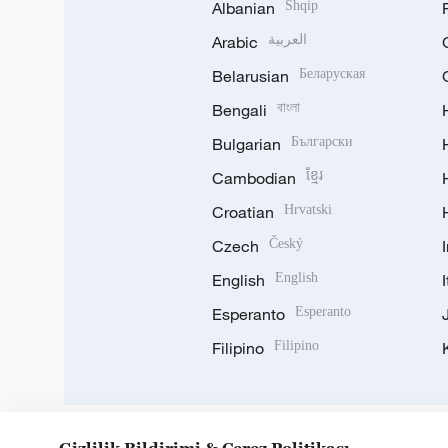
Albanian
Shqip
Arabic
العربية
Belarusian
Беларуская
Bengali
বাংলা
Bulgarian
Български
Cambodian
ខ្មែរ
Croatian
Hrvatski
Czech
Český
English
English
Esperanto
Esperanto
Filipino
Filipino