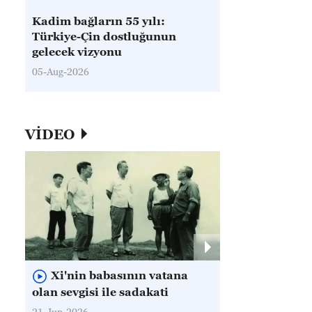
Kadim bağların 55 yılı:
Türkiye-Çin dostluğunun
gelecek vizyonu
05-Aug-2026
VİDEO
Xi'nin babasının vatana
olan sevgisi ile sadakati
21-Jun-2026