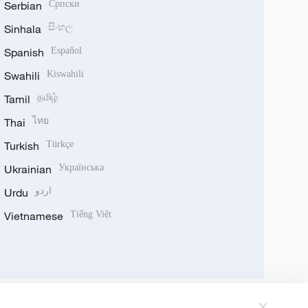
Serbian
Српски
Sinhala
සිංහල
Spanish
Español
Swahili
Kiswahili
Tamil
தமிழ்
Thai
ไทย
Turkish
Türkçe
Ukrainian
Українська
Urdu
اردو
Vietnamese
Tiếng Việt