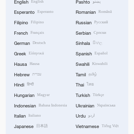
English
پښتو
English
Pashto
Esperanto
Română
Esperanto
Romanian
Filipino
Русский
Filipino
Russian
Français
Српски
French
Serbian
Deutsch
සිංහල
German
Sinhala
Ελληνικά
Español
Greek
Spanish
Hausa
Kiswahili
Hausa
Swahili
עברית
தமிழ்
Hebrew
Tamil
हिन्दी
ไทย
Hindi
Thai
Magyar
Türkçe
Hungarian
Turkish
Bahasa Indonesia
Українська
Indonesian
Ukrainian
Italiano
اردو
Italian
Urdu
日本語
Tiếng Việt
Japanese
Vietnamese