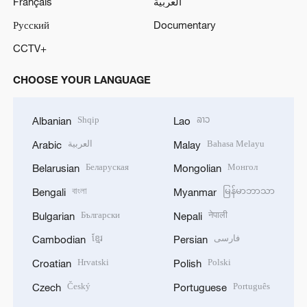
Français
العربية
Русский
Documentary
CCTV+
CHOOSE YOUR LANGUAGE
Shqip
ລາວ
Albanian
Lao
العربية
Bahasa Melayu
Arabic
Malay
Беларуская
Монгол
Belarusian
Mongolian
বাংলা
မြန်မာဘာသာ
Bengali
Myanmar
Български
नेपाली
Bulgarian
Nepali
ខ្មែរ
فارسی
Cambodian
Persian
Hrvatski
Polski
Croatian
Polish
Český
Português
Czech
Portuguese