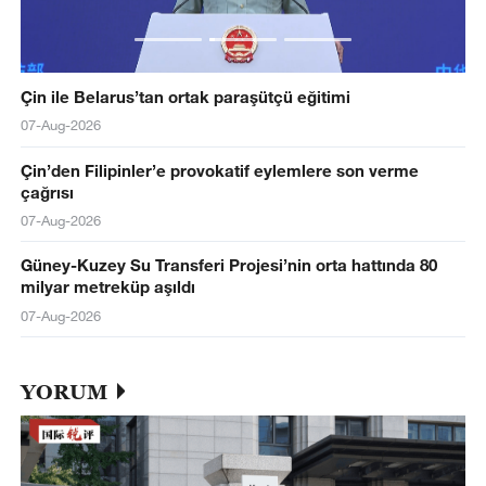
Çin ile Belarus’tan ortak paraşütçü eğitimi
07-Aug-2026
Çin’den Filipinler’e provokatif eylemlere son verme
çağrısı
07-Aug-2026
Güney-Kuzey Su Transferi Projesi’nin orta hattında 80
milyar metreküp aşıldı
07-Aug-2026
YORUM