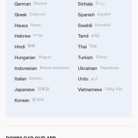
Deutsch
සිංහල
German
Sinhala
Ελληνικά
Español
Greek
Spanish
Hausa
Kiswahili
Hausa
Swahili
עברית
தமிழ்
Hebrew
Tamil
हिन्दी
ไทย
Hindi
Thai
Magyar
Türkçe
Hungarian
Turkish
Bahasa Indonesia
Українська
Indonesian
Ukrainian
Italiano
اردو
Italian
Urdu
日本語
Tiếng Việt
Japanese
Vietnamese
한국어
Korean