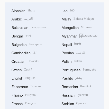
Shqip
ລາວ
Albanian
Lao
العربية
Bahasa Melayu
Arabic
Malay
Беларуская
Монгол
Belarusian
Mongolian
বাংলা
မြန်မာဘာသာ
Bengali
Myanmar
Български
नेपाली
Bulgarian
Nepali
ខ្មែរ
فارسی
Cambodian
Persian
Hrvatski
Polski
Croatian
Polish
Český
Português
Czech
Portuguese
English
پښتو
English
Pashto
Esperanto
Română
Esperanto
Romanian
Filipino
Русский
Filipino
Russian
Français
Српски
French
Serbian