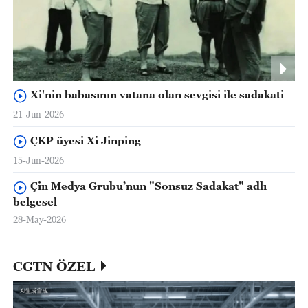
Xi'nin babasının vatana olan sevgisi ile sadakati
21-Jun-2026
ÇKP üyesi Xi Jinping
15-Jun-2026
Çin Medya Grubu’nun "Sonsuz Sadakat" adlı
belgesel
28-May-2026
CGTN ÖZEL