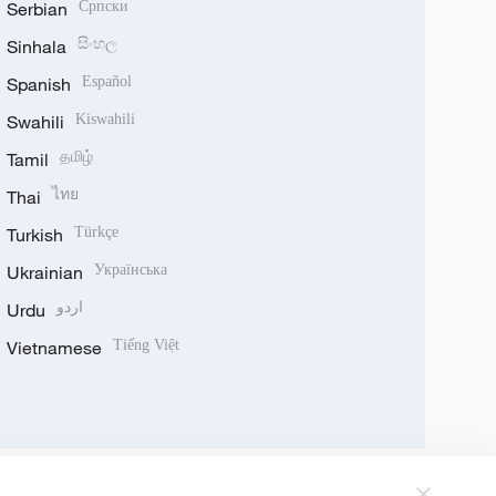
Serbian
Српски
Sinhala
සිංහල
Spanish
Español
Swahili
Kiswahili
Tamil
தமிழ்
Thai
ไทย
Turkish
Türkçe
Ukrainian
Українська
Urdu
اردو
Vietnamese
Tiếng Việt