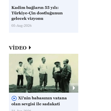
Kadim bağların 55 yılı:
Türkiye-Çin dostluğunun
gelecek vizyonu
05-Aug-2026
VİDEO
Xi'nin babasının vatana
olan sevgisi ile sadakati
21-Jun-2026