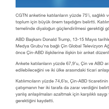
CGTN anketine katılanların yüzde 75’i, sağlıklı ve 
toplum için büyük önem taşıdığını belirtti. Katılımc
temelinde diyaloğun güçlendirilmesi gerektiği g
ABD Başkanı Donald Trump, 13-15 Mayıs tarihle
Medya Grubu’na bağlı Çin Global Televizyon Ağı
önce Çin-ABD ilişkilerine ilişkin bir anket düzenl
Ankete katılanların yüzde 67,9’u, Çin ve ABD ara
edilebileceğini ve iki ülke arasındaki ticari anla
Katılımcıların yüzde 74,6’sı, Çin-ABD ticaretini
çatışmanın her iki tarafa da zarar verdiğini belirtt
yanlış anlaşılmaları azaltmak için karşılıklı say
gerektiğini kaydetti.