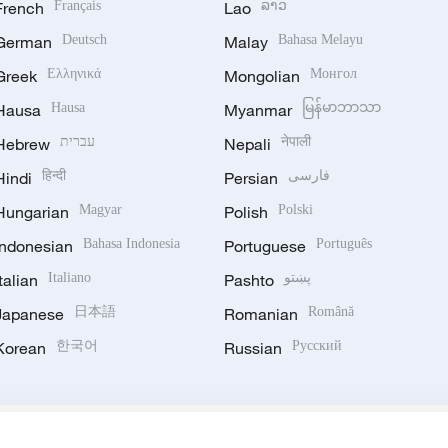
French
Français
Lao
ລາວ
German
Deutsch
Malay
Bahasa Melayu
Greek
Ελληνικά
Mongolian
Монгол
Hausa
Hausa
Myanmar
မြန်မာဘာသာ
Hebrew
עברית
Nepali
नेपाली
Hindi
हिन्दी
Persian
فارسی
Hungarian
Magyar
Polish
Polski
Indonesian
Bahasa Indonesia
Portuguese
Português
Italian
Italiano
Pashto
پښتو
Japanese
日本語
Romanian
Română
Korean
한국어
Russian
Русский