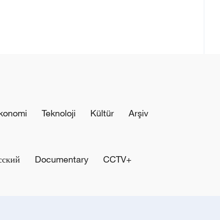
konomi
Teknoloji
Kültür
Arşiv
сский
Documentary
CCTV+