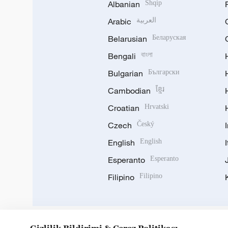
Albanian
Shqip
Arabic
العربية
Belarusian
Беларуская
Bengali
বাংলা
Bulgarian
Български
Cambodian
ខ្មែរ
Croatian
Hrvatski
Czech
Český
English
English
Esperanto
Esperanto
Filipino
Filipino