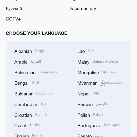
Русский
Documentary
CCTV+
CHOOSE YOUR LANGUAGE
Shqip
ລາວ
Albanian
Lao
العربية
Bahasa Melayu
Arabic
Malay
Беларуская
Монгол
Belarusian
Mongolian
বাংলা
မြန်မာဘာသာ
Bengali
Myanmar
Български
नेपाली
Bulgarian
Nepali
ខ្មែរ
فارسی
Cambodian
Persian
Hrvatski
Polski
Croatian
Polish
Český
Português
Czech
Portuguese
English
پښتو
English
Pashto