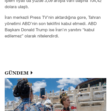
işlem fiyatı da yüzde 3,09 artışla varil başına 104,42
dolara ulaştı.
İran merkezli Press TV’nin aktardığına gore, Tahran
yönetimi ABD’nin son teklifini kabul etmedi. ABD
Başkanı Donald Trump ise İran’ın yanıtını “kabul
edilemez” olarak nitelendirdi.
GÜNDEM