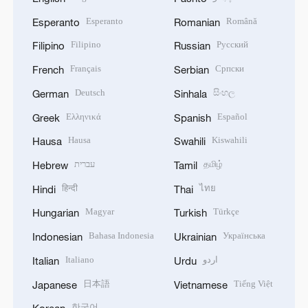
Esperanto
Română
Esperanto
Romanian
Filipino
Русский
Filipino
Russian
Français
Српски
French
Serbian
Deutsch
සිංහල
German
Sinhala
Ελληνικά
Español
Greek
Spanish
Hausa
Kiswahili
Hausa
Swahili
עברית
தமிழ்
Hebrew
Tamil
हिन्दी
ไทย
Hindi
Thai
Magyar
Türkçe
Hungarian
Turkish
Bahasa Indonesia
Українська
Indonesian
Ukrainian
Italiano
اردو
Italian
Urdu
日本語
Tiếng Việt
Japanese
Vietnamese
한국어