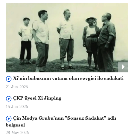
Xi'nin babasının vatana olan sevgisi ile sadakati
21-Jun-2026
ÇKP üyesi Xi Jinping
15-Jun-2026
Çin Medya Grubu’nun "Sonsuz Sadakat" adlı
belgesel
28-May-2026