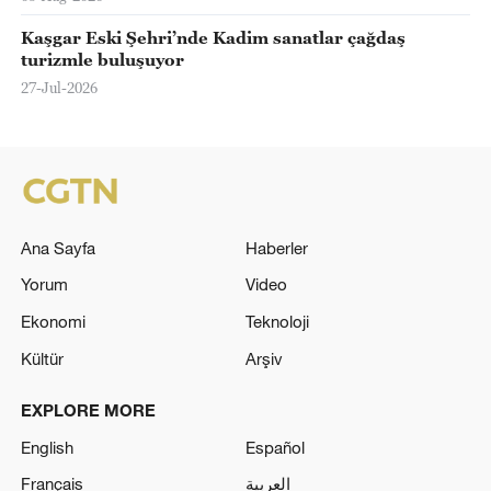
Kaşgar Eski Şehri’nde Kadim sanatlar çağdaş
turizmle buluşuyor
27-Jul-2026
Ana Sayfa
Haberler
Yorum
Video
Ekonomi
Teknoloji
Kültür
Arşiv
EXPLORE MORE
English
Español
Français
العربية