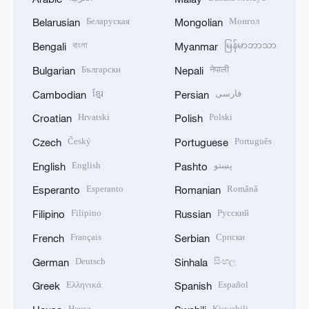
Беларуская
Монгол
Belarusian
Mongolian
বাংলা
မြန်မာဘာသာ
Bengali
Myanmar
Български
नेपाली
Bulgarian
Nepali
ខ្មែរ
فارسی
Cambodian
Persian
Hrvatski
Polski
Croatian
Polish
Český
Português
Czech
Portuguese
English
پښتو
English
Pashto
Esperanto
Română
Esperanto
Romanian
Filipino
Русский
Filipino
Russian
Français
Српски
French
Serbian
Deutsch
සිංහල
German
Sinhala
Ελληνικά
Español
Greek
Spanish
Hausa
Kiswahili