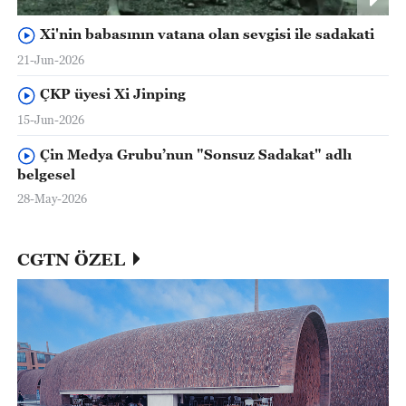
Xi'nin babasının vatana olan sevgisi ile sadakati
21-Jun-2026
ÇKP üyesi Xi Jinping
15-Jun-2026
Çin Medya Grubu’nun "Sonsuz Sadakat" adlı
belgesel
28-May-2026
CGTN ÖZEL