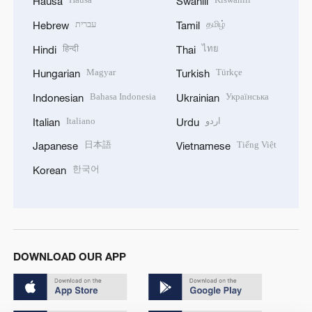
Hausa
Swahili
עברית
தமிழ்
Hebrew
Tamil
हिन्दी
ไทย
Hindi
Thai
Magyar
Türkçe
Hungarian
Turkish
Bahasa Indonesia
Українська
Indonesian
Ukrainian
Italiano
اردو
Italian
Urdu
日本語
Tiếng Việt
Japanese
Vietnamese
한국어
Korean
DOWNLOAD OUR APP