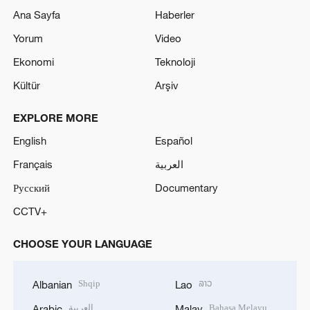
Ana Sayfa
Haberler
Yorum
Video
Ekonomi
Teknoloji
Kültür
Arşiv
EXPLORE MORE
English
Español
Français
العربية
Русский
Documentary
CCTV+
CHOOSE YOUR LANGUAGE
Shqip
ລາວ
Albanian
Lao
العربية
Bahasa Melayu
Arabic
Malay