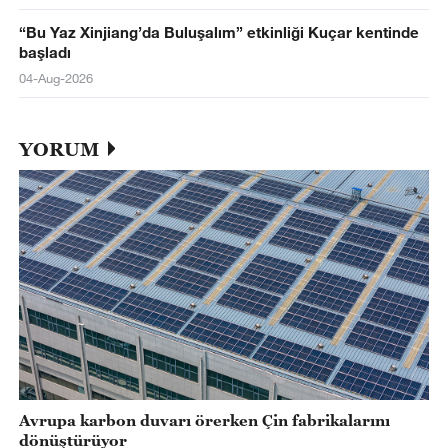
“Bu Yaz Xinjiang’da Buluşalım” etkinliği Kuçar kentinde
başladı
04-Aug-2026
YORUM
Avrupa karbon duvarı örerken Çin fabrikalarını
dönüştürüyor