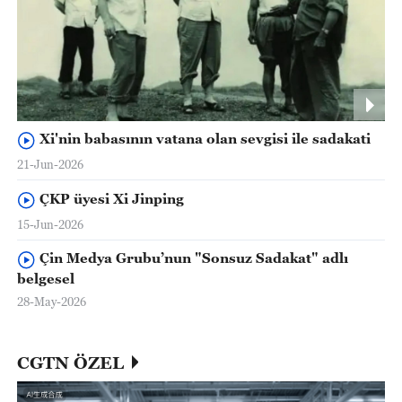
Xi'nin babasının vatana olan sevgisi ile sadakati
21-Jun-2026
ÇKP üyesi Xi Jinping
15-Jun-2026
Çin Medya Grubu’nun "Sonsuz Sadakat" adlı
belgesel
28-May-2026
CGTN ÖZEL