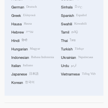
Deutsch
සිංහල
German
Sinhala
Ελληνικά
Español
Greek
Spanish
Hausa
Kiswahili
Hausa
Swahili
עברית
தமிழ்
Hebrew
Tamil
हिन्दी
ไทย
Hindi
Thai
Magyar
Türkçe
Hungarian
Turkish
Bahasa Indonesia
Українська
Indonesian
Ukrainian
Italiano
اردو
Italian
Urdu
日本語
Tiếng Việt
Japanese
Vietnamese
한국어
Korean