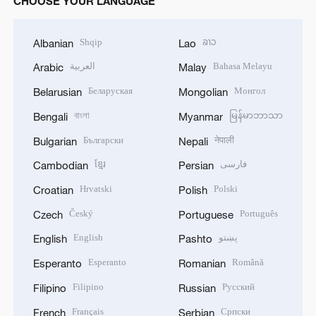
CHOOSE YOUR LANGUAGE
Shqip
ລາວ
Albanian
Lao
العربية
Bahasa Melayu
Arabic
Malay
Беларуская
Монгол
Belarusian
Mongolian
বাংলা
မြန်မာဘာသာ
Bengali
Myanmar
Български
नेपाली
Bulgarian
Nepali
ខ្មែរ
فارسی
Cambodian
Persian
Hrvatski
Polski
Croatian
Polish
Český
Português
Czech
Portuguese
English
پښتو
English
Pashto
Esperanto
Română
Esperanto
Romanian
Filipino
Русский
Filipino
Russian
Français
Српски
French
Serbian