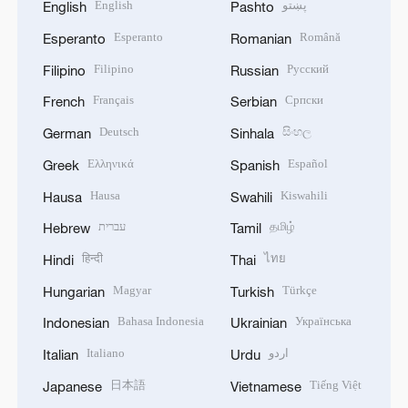
English
پښتو
English
Pashto
Esperanto
Română
Esperanto
Romanian
Filipino
Русский
Filipino
Russian
Français
Српски
French
Serbian
Deutsch
සිංහල
German
Sinhala
Ελληνικά
Español
Greek
Spanish
Hausa
Kiswahili
Hausa
Swahili
עברית
தமிழ்
Hebrew
Tamil
हिन्दी
ไทย
Hindi
Thai
Magyar
Türkçe
Hungarian
Turkish
Bahasa Indonesia
Українська
Indonesian
Ukrainian
Italiano
اردو
Italian
Urdu
日本語
Tiếng Việt
Japanese
Vietnamese