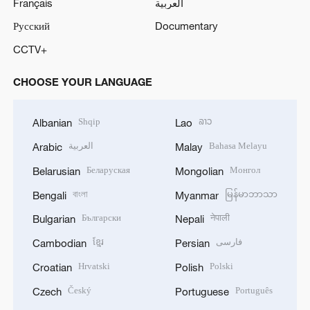
Français
العربية
Русский
Documentary
CCTV+
CHOOSE YOUR LANGUAGE
Shqip
ລາວ
Albanian
Lao
العربية
Bahasa Melayu
Arabic
Malay
Беларуская
Монгол
Belarusian
Mongolian
বাংলা
မြန်မာဘာသာ
Bengali
Myanmar
Български
नेपाली
Bulgarian
Nepali
ខ្មែរ
فارسی
Cambodian
Persian
Hrvatski
Polski
Croatian
Polish
Český
Português
Czech
Portuguese