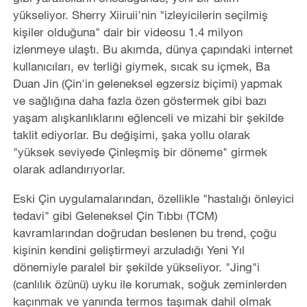
yükseliyor. Sherry Xiiruii'nin "izleyicilerin seçilmiş
kişiler olduğuna" dair bir videosu 1.4 milyon
izlenmeye ulaştı. Bu akımda, dünya çapındaki internet
kullanıcıları, ev terliği giymek, sıcak su içmek, Ba
Duan Jin (Çin'in geleneksel egzersiz biçimi) yapmak
ve sağlığına daha fazla özen göstermek gibi bazı
yaşam alışkanlıklarını eğlenceli ve mizahi bir şekilde
taklit ediyorlar. Bu değişimi, şaka yollu olarak
"yüksek seviyede Çinleşmiş bir döneme" girmek
olarak adlandırıyorlar.
Eski Çin uygulamalarından, özellikle "hastalığı önleyici
tedavi" gibi Geleneksel Çin Tıbbı (TCM)
kavramlarından doğrudan beslenen bu trend, çoğu
kişinin kendini geliştirmeyi arzuladığı Yeni Yıl
dönemiyle paralel bir şekilde yükseliyor. "Jing"i
(canlılık özünü) uyku ile korumak, soğuk zeminlerden
kaçınmak ve yanında termos taşımak dahil olmak