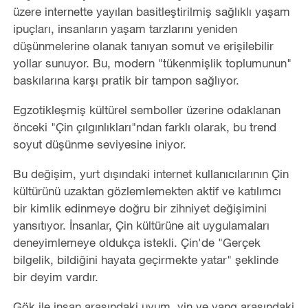
üzere internette yayılan basitleştirilmiş sağlıklı yaşam
ipuçları, insanların yaşam tarzlarını yeniden
düşünmelerine olanak tanıyan somut ve erişilebilir
yollar sunuyor. Bu, modern "tükenmişlik toplumunun"
baskılarına karşı pratik bir tampon sağlıyor.
Egzotikleşmiş kültürel semboller üzerine odaklanan
önceki "Çin çılgınlıkları"ndan farklı olarak, bu trend
soyut düşünme seviyesine iniyor.
Bu değişim, yurt dışındaki internet kullanıcılarının Çin
kültürünü uzaktan gözlemlemekten aktif ve katılımcı
bir kimlik edinmeye doğru bir zihniyet değişimini
yansıtıyor. İnsanlar, Çin kültürüne ait uygulamaları
deneyimlemeye oldukça istekli. Çin'de "Gerçek
bilgelik, bildiğini hayata geçirmekte yatar" şeklinde
bir deyim vardır.
Gök ile insan arasındaki uyum, yin ve yang arasındaki