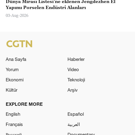
Dünya Mirası Listesi’ne eklenen Jengdezhen El
Yapımı Porselen Endüstri Alanları
03-Aug-2026
Ana Sayfa
Haberler
Yorum
Video
Ekonomi
Teknoloji
Kültür
Arşiv
EXPLORE MORE
English
Español
Français
العربية
Русский
Documentary