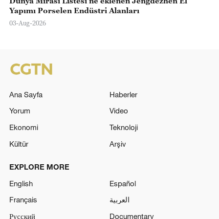
Dünya Mirası Listesi’ne eklenen Jengdezhen El
Yapımı Porselen Endüstri Alanları
03-Aug-2026
Ana Sayfa
Haberler
Yorum
Video
Ekonomi
Teknoloji
Kültür
Arşiv
EXPLORE MORE
English
Español
Français
العربية
Русский
Documentary