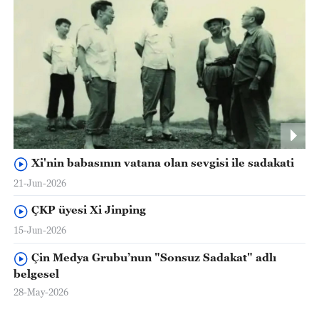
Xi'nin babasının vatana olan sevgisi ile sadakati
21-Jun-2026
ÇKP üyesi Xi Jinping
15-Jun-2026
Çin Medya Grubu’nun "Sonsuz Sadakat" adlı
belgesel
28-May-2026