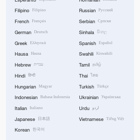
Filipino
Русский
Filipino
Russian
Français
Српски
French
Serbian
Deutsch
සිංහල
German
Sinhala
Ελληνικά
Español
Greek
Spanish
Hausa
Kiswahili
Hausa
Swahili
עברית
தமிழ்
Hebrew
Tamil
हिन्दी
ไทย
Hindi
Thai
Magyar
Türkçe
Hungarian
Turkish
Bahasa Indonesia
Українська
Indonesian
Ukrainian
Italiano
اردو
Italian
Urdu
日本語
Tiếng Việt
Japanese
Vietnamese
한국어
Korean