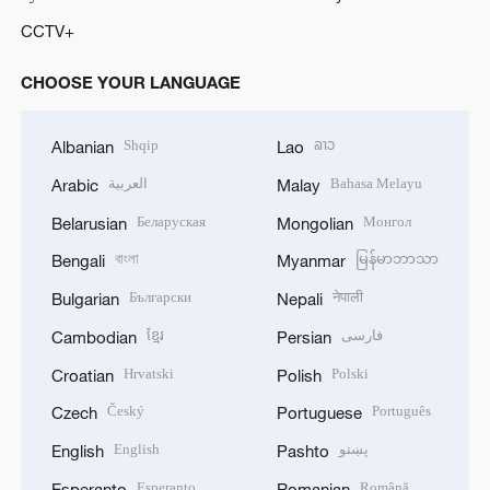
CCTV+
CHOOSE YOUR LANGUAGE
Shqip
ລາວ
Albanian
Lao
العربية
Bahasa Melayu
Arabic
Malay
Беларуская
Монгол
Belarusian
Mongolian
বাংলা
မြန်မာဘာသာ
Bengali
Myanmar
Български
नेपाली
Bulgarian
Nepali
ខ្មែរ
فارسی
Cambodian
Persian
Hrvatski
Polski
Croatian
Polish
Český
Português
Czech
Portuguese
English
پښتو
English
Pashto
Esperanto
Română
Esperanto
Romanian