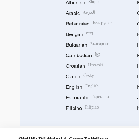
Albanian
Shqip
Arabic
العربية
Belarusian
Беларуская
Bengali
বাংলা
Bulgarian
Български
Cambodian
ខ្មែរ
Croatian
Hrvatski
Czech
Český
English
English
Esperanto
Esperanto
Filipino
Filipino