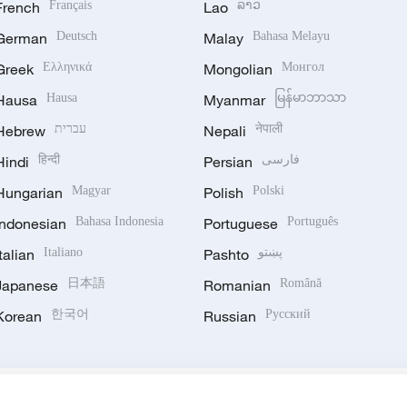
French
Français
Lao
ລາວ
German
Deutsch
Malay
Bahasa Melayu
Greek
Ελληνικά
Mongolian
Монгол
Hausa
Hausa
Myanmar
မြန်မာဘာသာ
Hebrew
עברית
Nepali
नेपाली
Hindi
हिन्दी
Persian
فارسی
Hungarian
Magyar
Polish
Polski
Indonesian
Bahasa Indonesia
Portuguese
Português
Italian
Italiano
Pashto
پښتو
Japanese
日本語
Romanian
Română
Korean
한국어
Russian
Русский