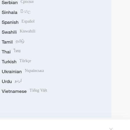
Serbian
Српски
Sinhala
සිංහල
Spanish
Español
Swahili
Kiswahili
Tamil
தமிழ்
Thai
ไทย
Turkish
Türkçe
Ukrainian
Українська
Urdu
اردو
Vietnamese
Tiếng Việt