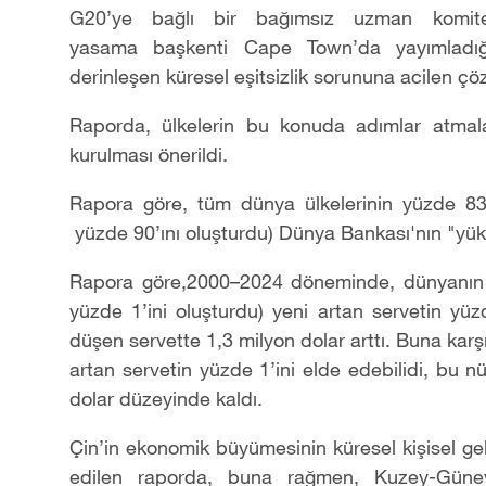
G
20
’
ye bağlı
bir
ba
ğı
ms
ı
z uzman komit
yasama
ba
ş
kenti Cape Town
’
da yay
ı
mlad
ı
derinle
ş
en k
ü
resel e
ş
itsizlik sorununa acilen
çö
Raporda,
ülkelerin bu konuda adımlar atmala
kurulmas
ı
ö
nerildi.
Rapora g
ö
re,
tüm dünya
ü
lkelerin
in
y
ü
zde 8
y
ü
zde 90
’ı
n
ı
oluşturdu)
D
ü
nya Bankası'nın "yük
Rapora göre,
2000
–
2024 d
ö
neminde, d
ü
nyan
ı
n
yüzde 1
’
ini oluşturdu)
yeni
artan
servetin y
ü
z
düşen servette
1,3 milyon dolar artt
ı
. Buna kar
ş
artan
servetin
y
ü
zde 1
’
ini
elde edebilidi, bu n
dolar d
ü
zeyinde kald
ı
.
Ç
in
’
in ekonomik b
ü
y
ü
mesinin k
ü
resel ki
ş
isel gel
edilen raporda,
buna rağmen,
Kuzey
-
G
ü
ne