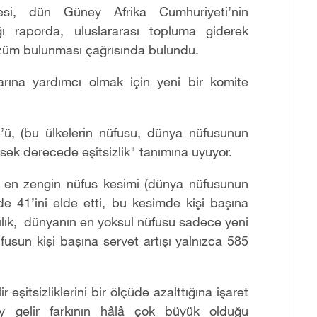
esi,
dün
G
ü
ney Afrika
Cumhuriyeti
’
nin
ğı
raporda, uluslararas
ı
topluma giderek
z
ü
m bulunmas
ı ç
a
ğ
r
ı
s
ı
nda bulundu.
rına yardımcı olmak için
yeni bir komite
3
’ü
, (bu ülkelerin
n
ü
fusu
, dünya nüfusunun
sek derecede eşitsizlik"
tan
ı
m
ı
na uyuyor.
 en zengin
nüfus kesimi (dünya nüfusunun
de 41
’
ini elde
etti
,
bu kesimde
ki
ş
i ba
şı
na
ı
l
ı
k,
dünyanın
en yoksul
nüfusu
sadece yeni
üfusun
ki
ş
i ba
şı
na servet art
ışı
yaln
ı
zca 585
ir e
ş
itsizliklerini bir
ö
l
çü
de azaltt
ığı
na işaret
y gelir fark
ı
n
ı
n h
â
l
â ç
ok b
ü
y
ü
k oldu
ğ
u