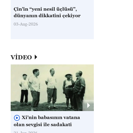
Çin’in “yeni nesil üçlüsü”,
dünyanın dikkatini çekiyor
03-Aug-2026
VİDEO
Xi'nin babasının vatana
olan sevgisi ile sadakati
21-Jun-2026