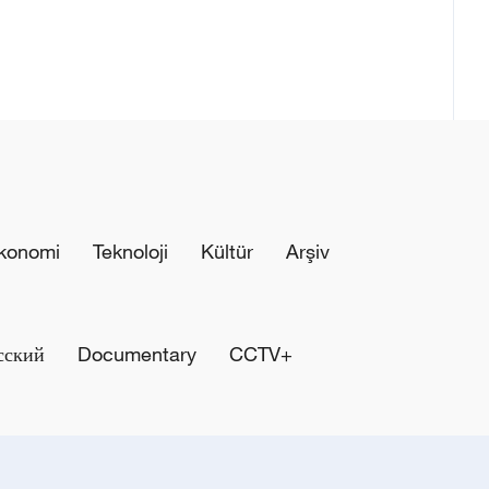
konomi
Teknoloji
Kültür
Arşiv
сский
Documentary
CCTV+