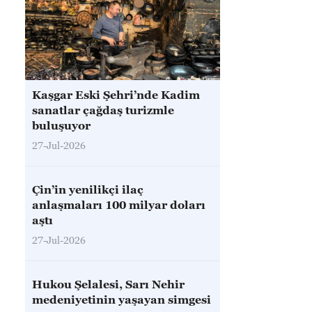
Kaşgar Eski Şehri’nde Kadim
sanatlar çağdaş turizmle
buluşuyor
27-Jul-2026
Çin’in yenilikçi ilaç
anlaşmaları 100 milyar doları
aştı
27-Jul-2026
Hukou Şelalesi, Sarı Nehir
medeniyetinin yaşayan simgesi