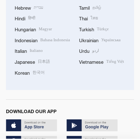
עברית
தமிழ்
Hebrew
Tamil
हिन्दी
ไทย
Hindi
Thai
Magyar
Türkçe
Hungarian
Turkish
Bahasa Indonesia
Українська
Indonesian
Ukrainian
Italiano
اردو
Italian
Urdu
日本語
Tiếng Việt
Japanese
Vietnamese
한국어
Korean
DOWNLOAD OUR APP