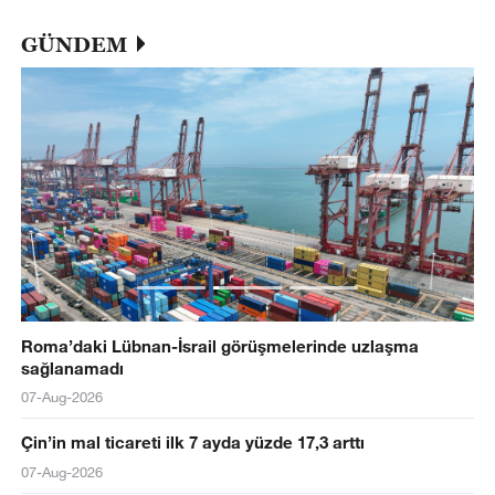
GÜNDEM
Roma’daki Lübnan-İsrail görüşmelerinde uzlaşma
sağlanamadı
07-Aug-2026
Çin’in mal ticareti ilk 7 ayda yüzde 17,3 arttı
07-Aug-2026