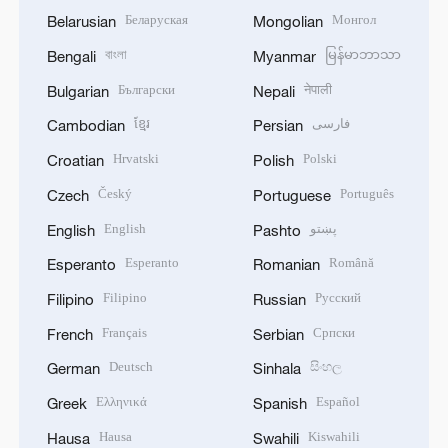
Беларуская
Монгол
Belarusian
Mongolian
বাংলা
မြန်မာဘာသာ
Bengali
Myanmar
Български
नेपाली
Bulgarian
Nepali
ខ្មែរ
فارسی
Cambodian
Persian
Hrvatski
Polski
Croatian
Polish
Český
Português
Czech
Portuguese
English
پښتو
English
Pashto
Esperanto
Română
Esperanto
Romanian
Filipino
Русский
Filipino
Russian
Français
Српски
French
Serbian
Deutsch
සිංහල
German
Sinhala
Ελληνικά
Español
Greek
Spanish
Hausa
Kiswahili
Hausa
Swahili