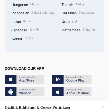
Magyar
Türkçe
Hungarian
Turkish
Bahasa Indonesia
Українська
Indonesian
Ukrainian
Italiano
اردو
Italian
Urdu
日本語
Tiếng Việt
Japanese
Vietnamese
한국어
Korean
DOWNLOAD OUR APP
Copyright © 2024 CGTN.
Gizlilik Bildirimi & Çerez Politikası