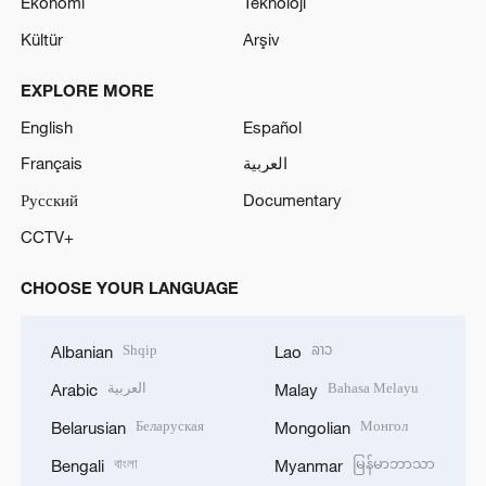
Ekonomi
Teknoloji
Kültür
Arşiv
EXPLORE MORE
English
Español
Français
العربية
Русский
Documentary
CCTV+
CHOOSE YOUR LANGUAGE
Shqip
ລາວ
Albanian
Lao
العربية
Bahasa Melayu
Arabic
Malay
Беларуская
Монгол
Belarusian
Mongolian
বাংলা
မြန်မာဘာသာ
Bengali
Myanmar