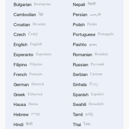
Български
नेपाली
Bulgarian
Nepali
ខ្មែរ
فارسی
Cambodian
Persian
Hrvatski
Polski
Croatian
Polish
Český
Português
Czech
Portuguese
English
پښتو
English
Pashto
Esperanto
Română
Esperanto
Romanian
Filipino
Русский
Filipino
Russian
Français
Српски
French
Serbian
Deutsch
සිංහල
German
Sinhala
Ελληνικά
Español
Greek
Spanish
Hausa
Kiswahili
Hausa
Swahili
עברית
தமிழ்
Hebrew
Tamil
हिन्दी
ไทย
Hindi
Thai