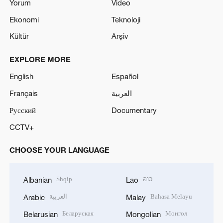
Yorum
Video
Ekonomi
Teknoloji
Kültür
Arşiv
EXPLORE MORE
English
Español
Français
العربية
Русский
Documentary
CCTV+
CHOOSE YOUR LANGUAGE
Shqip
ລາວ
Albanian
Lao
العربية
Bahasa Melayu
Arabic
Malay
Беларуская
Монгол
Belarusian
Mongolian