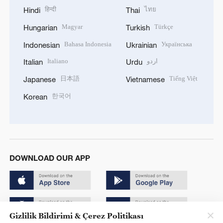
हिन्दी
ไทย
Hindi
Thai
Magyar
Türkçe
Hungarian
Turkish
Bahasa Indonesia
Українська
Indonesian
Ukrainian
Italiano
اردو
Italian
Urdu
日本語
Tiếng Việt
Japanese
Vietnamese
한국어
Korean
DOWNLOAD OUR APP
Gizlilik Bildirimi & Çerez Politikası