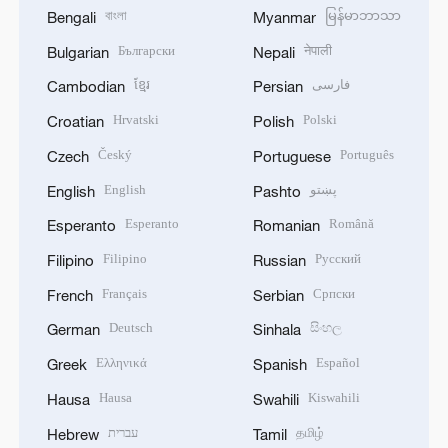
বাংলা
မြန်မာဘာသာ
Bengali
Myanmar
Български
नेपाली
Bulgarian
Nepali
ខ្មែរ
فارسی
Cambodian
Persian
Hrvatski
Polski
Croatian
Polish
Český
Português
Czech
Portuguese
English
پښتو
English
Pashto
Esperanto
Română
Esperanto
Romanian
Filipino
Русский
Filipino
Russian
Français
Српски
French
Serbian
Deutsch
සිංහල
German
Sinhala
Ελληνικά
Español
Greek
Spanish
Hausa
Kiswahili
Hausa
Swahili
עברית
தமிழ்
Hebrew
Tamil