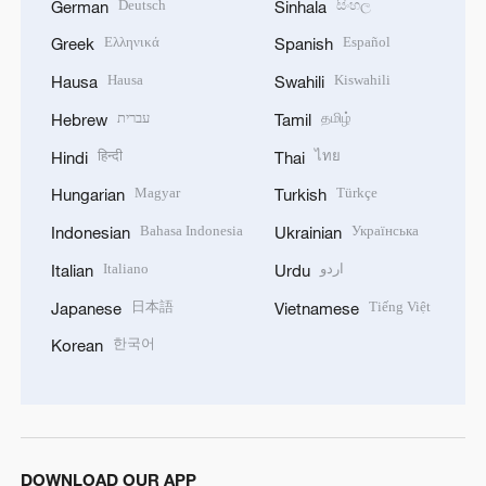
Deutsch
සිංහල
German
Sinhala
Ελληνικά
Español
Greek
Spanish
Hausa
Kiswahili
Hausa
Swahili
עברית
தமிழ்
Hebrew
Tamil
हिन्दी
ไทย
Hindi
Thai
Magyar
Türkçe
Hungarian
Turkish
Bahasa Indonesia
Українська
Indonesian
Ukrainian
Italiano
اردو
Italian
Urdu
日本語
Tiếng Việt
Japanese
Vietnamese
한국어
Korean
DOWNLOAD OUR APP