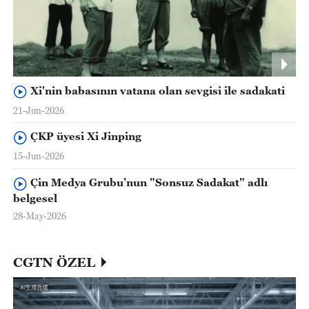
Xi'nin babasının vatana olan sevgisi ile sadakati
21-Jun-2026
ÇKP üyesi Xi Jinping
15-Jun-2026
Çin Medya Grubu’nun "Sonsuz Sadakat" adlı
belgesel
28-May-2026
CGTN ÖZEL