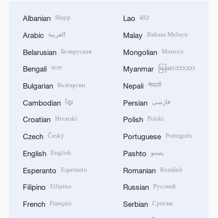
Shqip
ລາວ
Albanian
Lao
العربية
Bahasa Melayu
Arabic
Malay
Беларуская
Монгол
Belarusian
Mongolian
বাংলা
မြန်မာဘာသာ
Bengali
Myanmar
Български
नेपाली
Bulgarian
Nepali
ខ្មែរ
فارسی
Cambodian
Persian
Hrvatski
Polski
Croatian
Polish
Český
Português
Czech
Portuguese
English
پښتو
English
Pashto
Esperanto
Română
Esperanto
Romanian
Filipino
Русский
Filipino
Russian
Français
Српски
French
Serbian