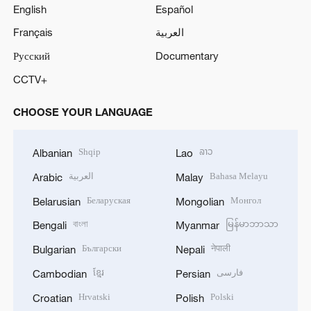
English
Español
Français
العربية
Русский
Documentary
CCTV+
CHOOSE YOUR LANGUAGE
Shqip
ລາວ
Albanian
Lao
العربية
Bahasa Melayu
Arabic
Malay
Беларуская
Монгол
Belarusian
Mongolian
বাংলা
မြန်မာဘာသာ
Bengali
Myanmar
Български
नेपाली
Bulgarian
Nepali
ខ្មែរ
فارسی
Cambodian
Persian
Hrvatski
Polski
Croatian
Polish