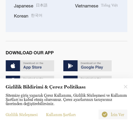
日本語
Tiếng Việt
Japanese
Vietnamese
한국어
Korean
DOWNLOAD OUR APP
Gizlilik Bildirimi & Çerez Politikası
Sitemize giriş yaparak Çerez Kullanımı, Gizlilik Sözleşmesi ve Kullanım
Copyright © 2024 CGTN.
Şartları’nı kabul etmiş olursunuz. Çerez ayarlarınızı tarayıcınız
üzerinden değiştirebilirsiniz.
京ICP备20000184号
Gizlilik Sözleşmesi
Kullanım Şartları
İzin Ver
京公网安备 11010502050052号
Disinformation report hotline: 010-85061466