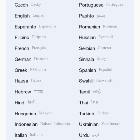
Český
Português
Czech
Portuguese
English
پښتو
English
Pashto
Esperanto
Română
Esperanto
Romanian
Filipino
Русский
Filipino
Russian
Français
Српски
French
Serbian
Deutsch
සිංහල
German
Sinhala
Ελληνικά
Español
Greek
Spanish
Hausa
Kiswahili
Hausa
Swahili
עברית
தமிழ்
Hebrew
Tamil
हिन्दी
ไทย
Hindi
Thai
Magyar
Türkçe
Hungarian
Turkish
Bahasa Indonesia
Українська
Indonesian
Ukrainian
Italiano
اردو
Italian
Urdu