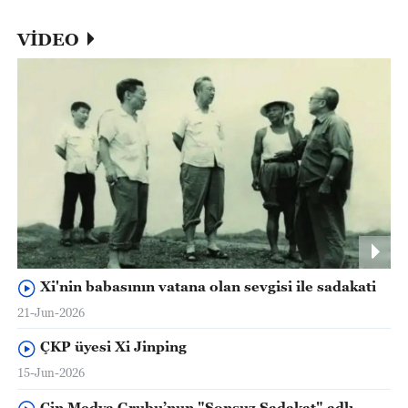
VİDEO
Xi'nin babasının vatana olan sevgisi ile sadakati
21-Jun-2026
ÇKP üyesi Xi Jinping
15-Jun-2026
Çin Medya Grubu’nun "Sonsuz Sadakat" adlı