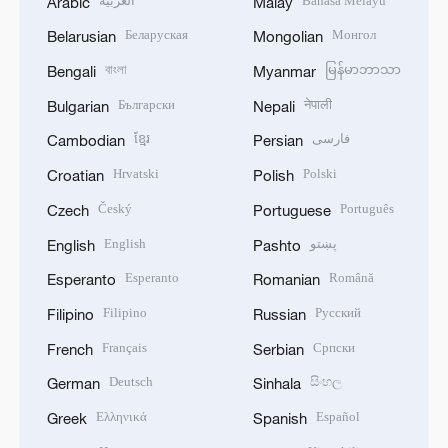
العربية
Bahasa Melayu
Arabic
Malay
Беларуская
Монгол
Belarusian
Mongolian
বাংলা
မြန်မာဘာသာ
Bengali
Myanmar
Български
नेपाली
Bulgarian
Nepali
ខ្មែរ
فارسی
Cambodian
Persian
Hrvatski
Polski
Croatian
Polish
Český
Português
Czech
Portuguese
English
پښتو
English
Pashto
Esperanto
Română
Esperanto
Romanian
Filipino
Русский
Filipino
Russian
Français
Српски
French
Serbian
Deutsch
සිංහල
German
Sinhala
Ελληνικά
Español
Greek
Spanish