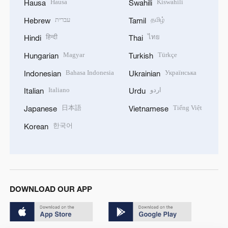
Hausa
Kiswahili
Hausa
Swahili
עברית
தமிழ்
Hebrew
Tamil
हिन्दी
ไทย
Hindi
Thai
Magyar
Türkçe
Hungarian
Turkish
Bahasa Indonesia
Українська
Indonesian
Ukrainian
Italiano
اردو
Italian
Urdu
日本語
Tiếng Việt
Japanese
Vietnamese
한국어
Korean
DOWNLOAD OUR APP